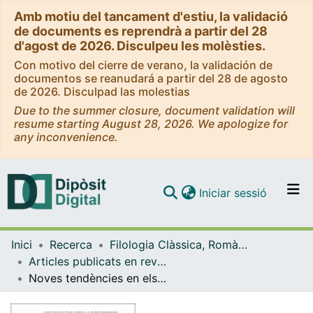
Amb motiu del tancament d'estiu, la validació
de documents es reprendrà a partir del 28
d'agost de 2026. Disculpeu les molèsties.
Con motivo del cierre de verano, la validación de
documentos se reanudará a partir del 28 de agosto
de 2026. Disculpad las molestias
Due to the summer closure, document validation will
resume starting August 28, 2026. We apologize for
any inconvenience.
(current)
Iniciar sessió
Comunitats i col·leccions
Inici
Recerca
Filologia Clàssica, Romànica i Semítica
Navega per tot el DD
Articles publicats en revistes (Filologia Clàssica, Romànica i Semítica)
Com publicar
Noves tendències en els estudis hagiogràfics
Contacte