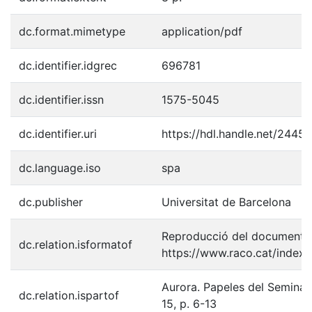
dc.format.mimetype
application/pdf
dc.identifier.idgrec
696781
dc.identifier.issn
1575-5045
dc.identifier.uri
https://hdl.handle.net/2445
dc.language.iso
spa
dc.publisher
Universitat de Barcelona
Reproducció del document p
dc.relation.isformatof
https://www.raco.cat/index
Aurora. Papeles del Seminar
dc.relation.ispartof
15, p. 6-13