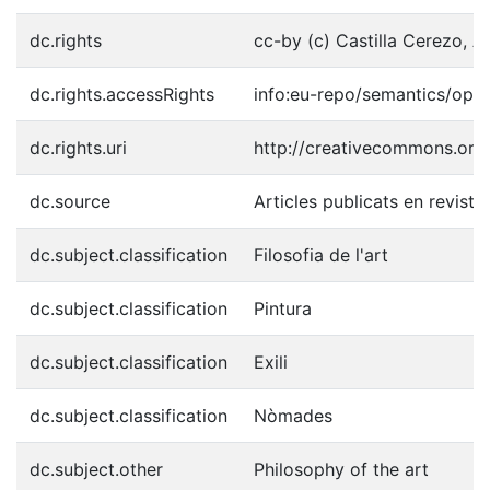
dc.rights
cc-by (c) Castilla Cerezo, A
dc.rights.accessRights
info:eu-repo/semantics/ope
dc.rights.uri
http://creativecommons.org/
dc.source
Articles publicats en revistes
dc.subject.classification
Filosofia de l'art
dc.subject.classification
Pintura
dc.subject.classification
Exili
dc.subject.classification
Nòmades
dc.subject.other
Philosophy of the art