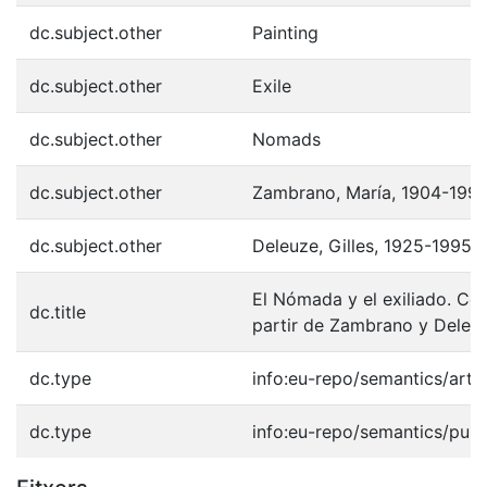
dc.subject.other
Painting
dc.subject.other
Exile
dc.subject.other
Nomads
dc.subject.other
Zambrano, María, 1904-1991
dc.subject.other
Deleuze, Gilles, 1925-1995
El Nómada y el exiliado. Con
dc.title
partir de Zambrano y Deleu
dc.type
info:eu-repo/semantics/artic
dc.type
info:eu-repo/semantics/publ