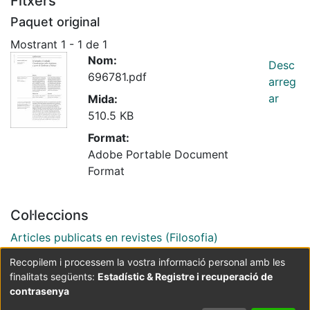
Fitxers
Paquet original
Mostrant
1 - 1 de 1
Nom:
Desc
696781.pdf
arreg
ar
Mida:
510.5 KB
Format:
Adobe Portable Document
Format
Col·leccions
Articles publicats en revistes (Filosofia)
Recopilem i processem la vostra informació personal amb les
finalitats següents:
Estadístic & Registre i recuperació de
Coordinació:
CRAI UB
Avís legal
Metadades
subjectes a:
contrasenya