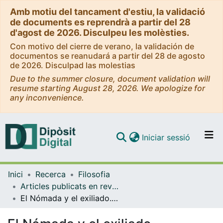
Amb motiu del tancament d'estiu, la validació
de documents es reprendrà a partir del 28
d'agost de 2026. Disculpeu les molèsties.
Con motivo del cierre de verano, la validación de
documentos se reanudará a partir del 28 de agosto
de 2026. Disculpad las molestias
Due to the summer closure, document validation will
resume starting August 28, 2026. We apologize for
any inconvenience.
(current)
Iniciar sessió
Comunitats i col·leccions
Inici
Recerca
Filosofia
Navega per tot el DD
Articles publicats en revistes (Filosofia)
Com publicar
El Nómada y el exiliado. Consideraciones sobre la pintura, a partir de Zambrano y Deleuze
Contacte