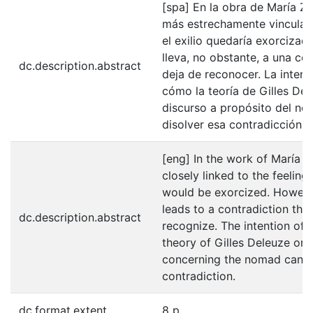
[spa] En la obra de María Za
más estrechamente vinculado
el exilio quedaría exorcizad
lleva, no obstante, a una co
dc.description.abstract
deja de reconocer. La intenc
cómo la teoría de Gilles Del
discurso a propósito del nó
disolver esa contradicción.
[eng] In the work of María 
closely linked to the feeling 
would be exorcized. However
leads to a contradiction tha
dc.description.abstract
recognize. The intention of t
theory of Gilles Deleuze on 
concerning the nomad can be
contradiction.
dc.format.extent
8 p.