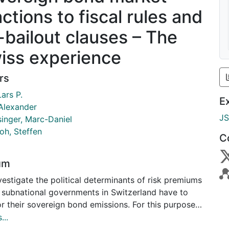
ctions to fiscal rules and
-bailout clauses – The
iss experience
rs
Lars P.
E
 Alexander
J
inger, Marc-Daniel
oh, Steffen
C
um
estigate the political determinants of risk premiums
 subnational governments in Switzerland have to
r their sovereign bond emissions. For this purpose
alyse financial market data from 288 tradable
...
nal bonds in the period from 1981 to 2007. Our main