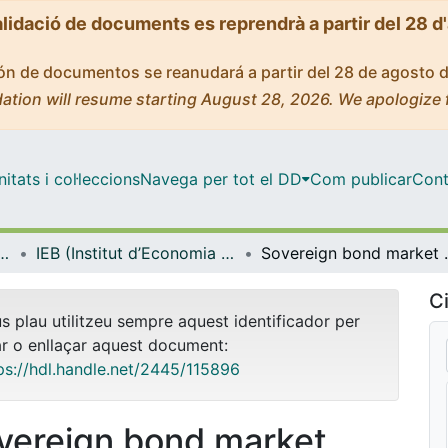
alidació de documents es reprendrà a partir del 28 d
ción de documentos se reanudará a partir del 28 de agosto 
ation will resume starting August 28, 2026. We apologize 
tats i col·leccions
Navega per tot el DD
Com publicar
Cont
ut d’Economia de Barcelona)
IEB (Institut d’Economia de Barcelona) – Working Papers
Sovereign bond market reacti
Ci
us plau utilitzeu sempre aquest identificador per
ar o enllaçar aquest document:
ps://hdl.handle.net/2445/115896
vereign bond market