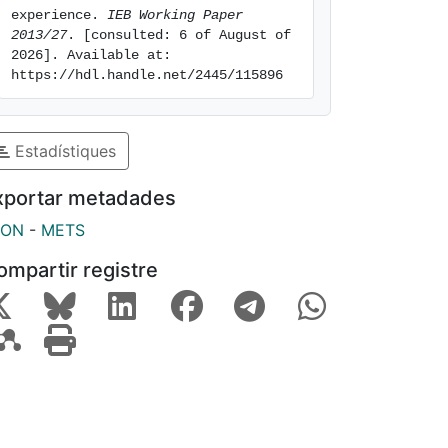
experience. 
IEB Working Paper 
2013/27
. [consulted: 6 of August of 
2026]. Available at: 
https://hdl.handle.net/2445/115896
Estadístiques
xportar metadades
SON
-
METS
ompartir registre