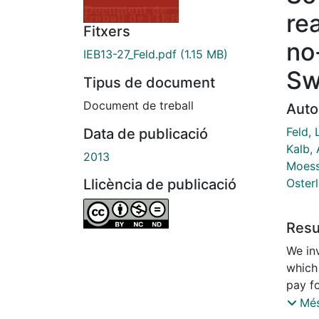
rea
Fitxers
no
IEB13-27_Feld.pdf
(1.15 MB)
Sw
Tipus de document
Document de treball
Auto
Feld, 
Data de publicació
Kalb,
2013
Moess
Osterl
Llicència de publicació
Res
We inv
which
pay fo
we an
Més
canto