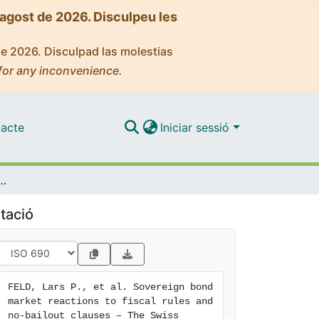
'agost de 2026. Disculpeu les
de 2026. Disculpad las molestias
for any inconvenience.
acte
Iniciar sessió
ons to fiscal rules and no-bailout clauses – The Swiss experience
tació
FELD, Lars P., et al. Sovereign bond 
market reactions to fiscal rules and 
no-bailout clauses – The Swiss 