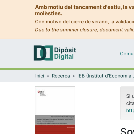
Amb motiu del tancament d'estiu, la v
molèsties.
Con motivo del cierre de verano, la valida
Due to the summer closure, document valid
Comuni
Inici
Recerca
IEB (Instit
Si 
cit
htt
So