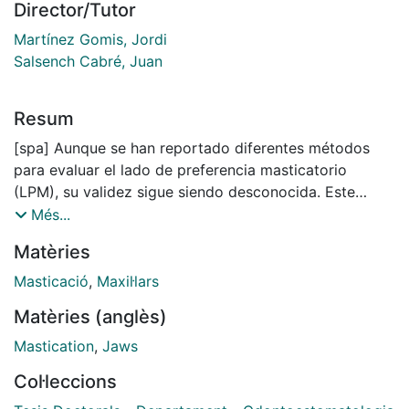
Director/Tutor
Martínez Gomis, Jordi
Salsench Cabré, Juan
Resum
[spa] Aunque se han reportado diferentes métodos
para evaluar el lado de preferencia masticatorio
(LPM), su validez sigue siendo desconocida. Este
estudio evaluó la fiabilidad mediante un análisis
Més...
factorial confirmatoria de 8 grupos de métodos que
Matèries
determinaron el lado de preferencia masticatorio
(LPM). Material y Métodos: En este estudio transversal
Masticació
,
Maxil·lars
y observacional se realizaron dos sesiones a cuarenta
Matèries (anglès)
y dos adultos jóvenes con dentición natural sana. Se
utilizaron treinta métodos diferentes para determinar
Mastication
,
Jaws
el LPM cada método utilizó distintos aspectos
Col·leccions
metodológicos (definición, comida test, técnica