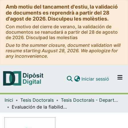
Amb motiu del tancament d'estiu, la validació
de documents es reprendrà a partir del 28
d'agost de 2026. Disculpeu les molèsties.
Con motivo del cierre de verano, la validación de
documentos se reanudará a partir del 28 de agosto
de 2026. Disculpad las molestias
Due to the summer closure, document validation will
resume starting August 28, 2026. We apologize for
any inconvenience.
(current)
Iniciar sessió
Comunitats i col·leccions
Inici
Tesis Doctorals
Tesis Doctorals - Departament - Odontoestomatologia
Navega per tot el DD
Evaluación de la fiabilidad y validez de métodos que determinan el lado de preferencia masticatorio
Com publicar
Contacte