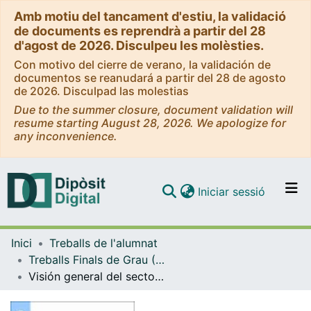
Amb motiu del tancament d'estiu, la validació
de documents es reprendrà a partir del 28
d'agost de 2026. Disculpeu les molèsties.
Con motivo del cierre de verano, la validación de
documentos se reanudará a partir del 28 de agosto
de 2026. Disculpad las molestias
Due to the summer closure, document validation will
resume starting August 28, 2026. We apologize for
any inconvenience.
(current)
Iniciar sessió
Comunitats i col·leccions
Inici
Treballs de l'alumnat
Navega per tot el DD
Treballs Finals de Grau (TFG) - Administració i Direcció d'Empreses
Com publicar
Visión general del sector asegurador. Cálculo de provisiones en seguros de no vida.
Contacte