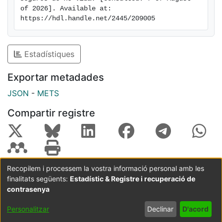
of 2026]. Available at: 
https://hdl.handle.net/2445/209005
Estadístiques
Exportar metadades
JSON
-
METS
Compartir registre
Recopilem i processem la vostra informació personal amb les
finalitats següents:
Estadístic & Registre i recuperació de
Coordinació:
CRAI UB
Avís legal
Metadades
subjectes a:
contrasenya
Configuració
Política de
Acord
Personalitzar
Declinar
D'acord
de cookies
privadesa
d'usuari
final