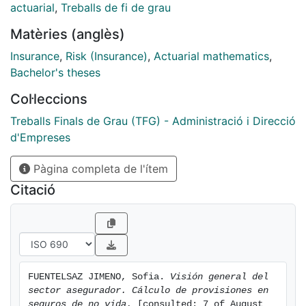
llamadas provisiones técnicas. En este trabajo se
actuarial
,
Treballs de fi de grau
describen las provisiones específicas del ramo de no
Matèries (anglès)
vida y, utilizando el programa “RStudio”, se realiza una
aplicación con datos reales en forma de triángulo de
Insurance
,
Risk (Insurance)
,
Actuarial mathematics
,
desarrollo en la que se calcula la provisión utilizando
Bachelor's theses
el método “Chain-Ladder”.
Col·leccions
Treballs Finals de Grau (TFG) - Administració i Direcció
d'Empreses
Pàgina completa de l'ítem
Citació
FUENTELSAZ JIMENO, Sofia. 
Visión general del 
sector asegurador. Cálculo de provisiones en 
seguros de no vida.
 [consulted: 7 of August 