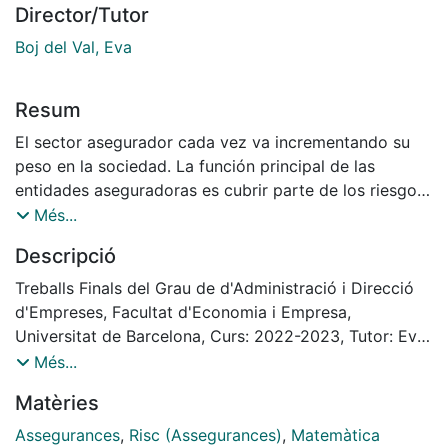
Director/Tutor
Boj del Val, Eva
Resum
El sector asegurador cada vez va incrementando su
peso en la sociedad. La función principal de las
entidades aseguradoras es cubrir parte de los riesgos
a los que se exponen las personas en su día a día.
Més...
Según las diferentes características de los riesgos
Descripció
cedidos, surge la principal clasificación de seguros: los
patrimoniales, los de daños y los personales. Con
Treballs Finals del Grau de d'Administració i Direcció
estos últimos se aseguran perjuicios que puedan
d'Empreses, Facultat d'Economia i Empresa,
afectar directamente al estado de las personas,
Universitat de Barcelona, Curs: 2022-2023, Tutor: Eva
aunque no todos los tipos se consideran del ramo de
Boj Del Val
Més...
vida. Para garantizar que en un futuro las
Matèries
aseguradoras tengan la capacidad de pagar las
indemnizaciones, reservan parte de sus ingresos en las
Assegurances
,
Risc (Assegurances)
,
Matemàtica