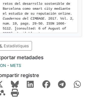
retos del desarrollo sostenible de 
Barcelona como smart city mediante 
el estudio de su reputación online. 
Cuadernos del CIMBAGE
. 2017. Vol. 2, 
num. 19, pags. 29-50. ISSN 1666-
5112. [consulted: 6 of August of 
2026]. Available at: 
https://hdl.handle.net/2445/135461
Estadístiques
xportar metadades
SON
-
METS
ompartir registre