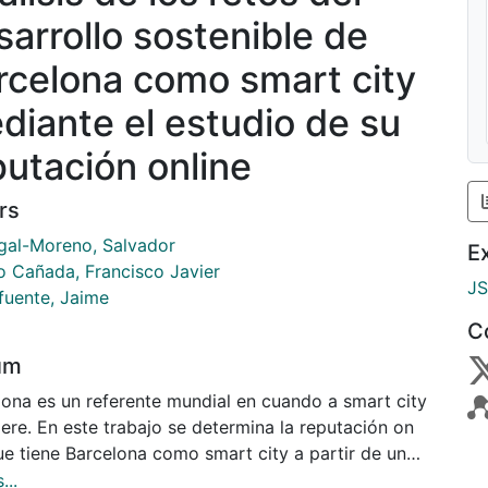
sarrollo sostenible de
rcelona como smart city
diante el estudio de su
putación online
rs
gal-Moreno, Salvador
E
o Cañada, Francisco Javier
J
afuente, Jaime
C
um
lona es un referente mundial en cuando a smart city
iere. En este trabajo se determina la reputación on
ue tiene Barcelona como smart city a partir de un
sis de contenido de Barcelona en diferentes espacios
...