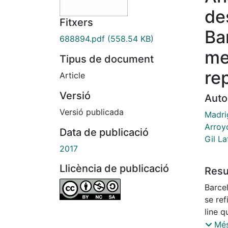
de
Fitxers
Ba
688894.pdf
(558.54 KB)
me
Tipus de document
re
Article
Versió
Auto
Versió publicada
Madri
Arroy
Data de publicació
Gil L
2017
Llicència de publicació
Res
Barce
se ref
line q
análi
Més