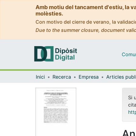
Amb motiu del tancament d'estiu, la v
molèsties.
Con motivo del cierre de verano, la valida
Due to the summer closure, document valid
Comuni
Inici
Recerca
Empresa
Si 
cit
htt
Aná