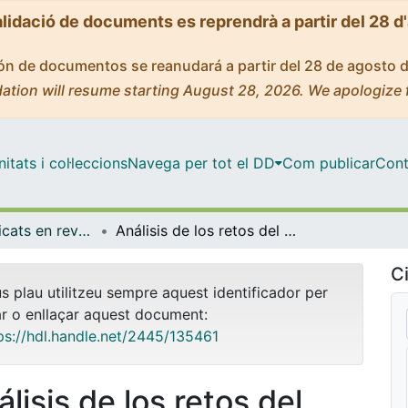
alidació de documents es reprendrà a partir del 28 d
ción de documentos se reanudará a partir del 28 de agosto 
ation will resume starting August 28, 2026. We apologize 
tats i col·leccions
Navega per tot el DD
Com publicar
Cont
Articles publicats en revistes (Empresa)
Análisis de los retos del desarrollo sostenible de Barcelona como smart city mediante el estudio de su reputación online
Ci
us plau utilitzeu sempre aquest identificador per
ar o enllaçar aquest document:
ps://hdl.handle.net/2445/135461
lisis de los retos del