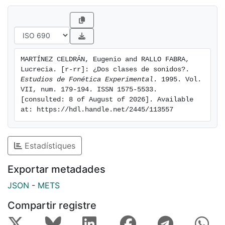
comprobado que estos sonidos consisten
fundamentalmente en breves oclusiones de 20,08 ms
y 15,78 ms respectivamente y que implican una bajada
de amplitud de 9 y 7 Db, respectivamente.
MARTÍNEZ CELDRÁN, Eugenio and RALLO FABRA, 
Lucrecia. [r-rr]: ¿Dos clases de sonidos?. 
Estudios de Fonética Experimental
. 1995. Vol. 
VII, num. 179-194. ISSN 1575-5533. 
[consulted: 8 of August of 2026]. Available 
at: https://hdl.handle.net/2445/113557
Estadístiques
Exportar metadades
JSON
-
METS
Compartir registre