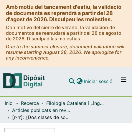
Amb motiu del tancament d'estiu, la validació
de documents es reprendrà a partir del 28
d'agost de 2026. Disculpeu les molèsties.
Con motivo del cierre de verano, la validación de
documentos se reanudará a partir del 28 de agosto
de 2026. Disculpad las molestias
Due to the summer closure, document validation will
resume starting August 28, 2026. We apologize for
any inconvenience.
(current)
Iniciar sessió
Comunitats i col·leccions
Inici
Recerca
Filologia Catalana i Lingüística General
Navega per tot el DD
Articles publicats en revistes (Filologia Catalana i Lingüística General)
Com publicar
[r-rr]: ¿Dos clases de sonidos?
Contacte