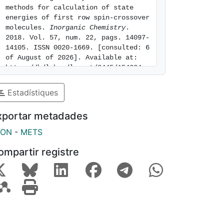
methods for calculation of state 
energies of first row spin-crossover 
molecules. 
Inorganic Chemistry
. 
2018. Vol. 57, num. 22, pags. 14097-
14105. ISSN 0020-1669. [consulted: 6 
of August of 2026]. Available at: 
https://hdl.handle.net/2445/154824
Estadístiques
xportar metadades
SON
-
METS
ompartir registre