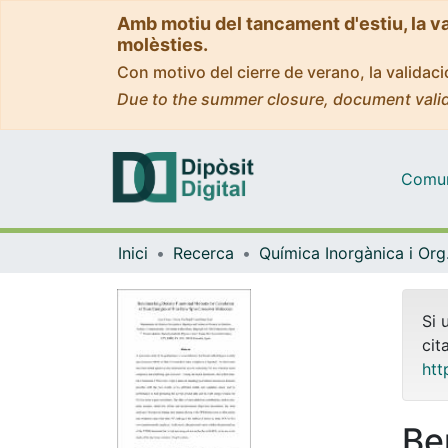
Amb motiu del tancament d'estiu, la v
molèsties.
Con motivo del cierre de verano, la valida
Due to the summer closure, document valid
Comuni
Inici
Recerca
Quím
Si 
cit
htt
Be