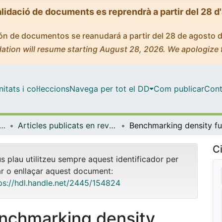
alidació de documents es reprendrà a partir del 28 d
ción de documentos se reanudará a partir del 28 de agosto 
ation will resume starting August 28, 2026. We apologize 
tats i col·leccions
Navega per tot el DD
Com publicar
Cont
ica Inorgànica i Orgànica
Articles publicats en revistes (Química Inorgànica i Orgànica)
Ci
us plau utilitzeu sempre aquest identificador per
ar o enllaçar aquest document:
ps://hdl.handle.net/2445/154824
nchmarking density