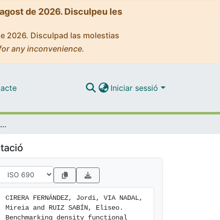
'agost de 2026. Disculpeu les
de 2026. Disculpad las molestias
for any inconvenience.
acte
Iniciar sessió
Benchmarking density functional methods for calculation of state energies of first row spin-crossover molecules
tació
CIRERA FERNÁNDEZ, Jordi, VIA NADAL, 
Mireia and RUIZ SABÍN, Eliseo. 
Benchmarking density functional 