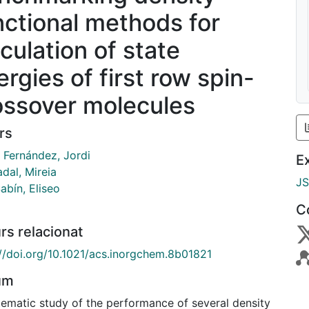
nctional methods for
lculation of state
ergies of first row spin-
ossover molecules
rs
a Fernández, Jordi
E
dal, Mireia
J
abín, Eliseo
C
rs relacionat
://doi.org/10.1021/acs.inorgchem.8b01821
um
tematic study of the performance of several density