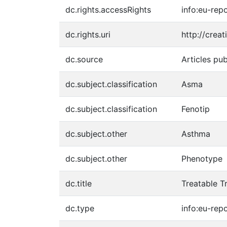
dc.rights.accessRights
info:eu-re
dc.rights.uri
http://crea
dc.source
Articles pub
dc.subject.classification
Asma
dc.subject.classification
Fenotip
dc.subject.other
Asthma
dc.subject.other
Phenotype
dc.title
Treatable T
dc.type
info:eu-rep