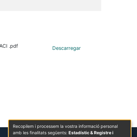
ACI .pdf
Descarregar
Recopilem i processem la vostra informació personal
amb les finalitats següents:
Estadístic & Registre i