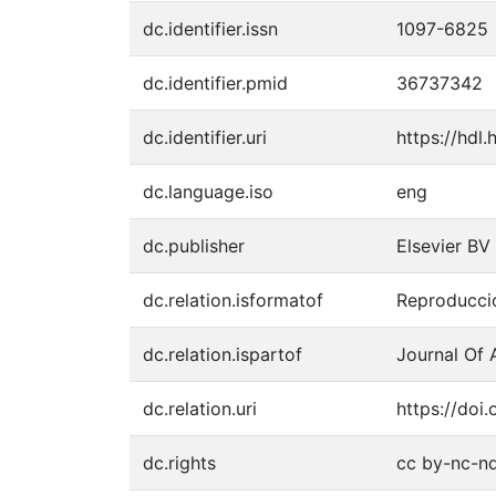
dc.identifier.issn
1097-6825
dc.identifier.pmid
36737342
dc.identifier.uri
https://hdl
dc.language.iso
eng
dc.publisher
Elsevier BV
dc.relation.isformatof
Reproducció
dc.relation.ispartof
Journal Of 
dc.relation.uri
https://doi.
dc.rights
cc by-nc-nd