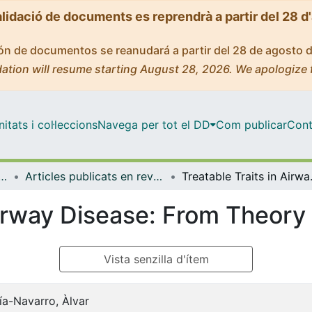
alidació de documents es reprendrà a partir del 28 d
ción de documentos se reanudará a partir del 28 de agosto 
ation will resume starting August 28, 2026. We apologize 
tats i col·leccions
Navega per tot el DD
Com publicar
Cont
ut d'investigacions Biomèdiques August Pi i Sunyer
Articles publicats en revistes (IDIBAPS: Institut d'investigacions Biomèdiques August Pi i Sunyer)
Treatable Tra
Airway Disease: From Theory 
Vista senzilla d'ítem
ía-Navarro, Àlvar