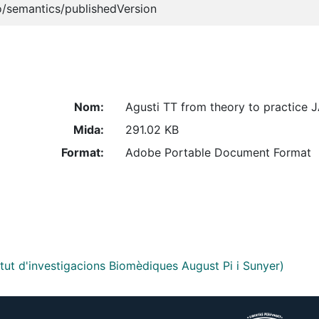
o/semantics/publishedVersion
Nom:
Agusti TT from theory to practice J
Mida:
291.02 KB
Format:
Adobe Portable Document Format
titut d'investigacions Biomèdiques August Pi i Sunyer)