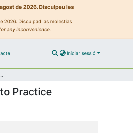
'agost de 2026. Disculpeu les
de 2026. Disculpad las molestias
for any inconvenience.
acte
Iniciar sessió
its in Airway Disease: From Theory to Practice
to Practice