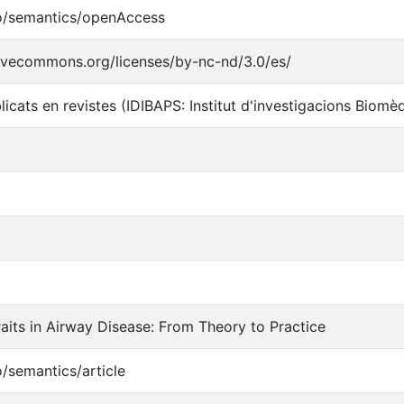
po/semantics/openAccess
tivecommons.org/licenses/by-nc-nd/3.0/es/
licats en revistes (IDIBAPS: Institut d'investigacions Biomè
raits in Airway Disease: From Theory to Practice
o/semantics/article