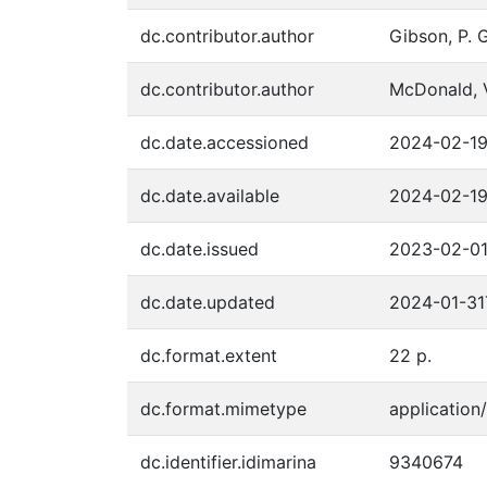
dc.contributor.author
Gibson, P. G
dc.contributor.author
McDonald, V
dc.date.accessioned
2024-02-19
dc.date.available
2024-02-19
dc.date.issued
2023-02-0
dc.date.updated
2024-01-31
dc.format.extent
22 p.
dc.format.mimetype
application
dc.identifier.idimarina
9340674