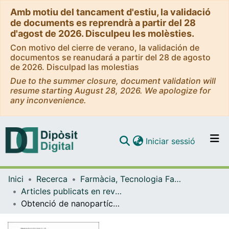
Amb motiu del tancament d'estiu, la validació
de documents es reprendrà a partir del 28
d'agost de 2026. Disculpeu les molèsties.
Con motivo del cierre de verano, la validación de
documentos se reanudará a partir del 28 de agosto
de 2026. Disculpad las molestias
Due to the summer closure, document validation will
resume starting August 28, 2026. We apologize for
any inconvenience.
(current)
Iniciar sessió
Comunitats i col·leccions
Inici
Recerca
Farmàcia, Tecnologia Farmacèutica i Fisicoquímica
Navega per tot el DD
Articles publicats en revistes (Farmàcia, Tecnologia Farmacèutica i Fisicoquímica)
Com publicar
Obtenció de nanopartícules polimèriques per a l'administració ocular de fàrmacs i estudis d'interacció amb tècniques biofísiques
Contacte