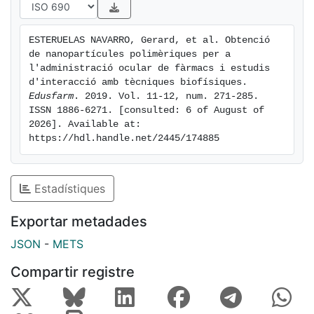
model of corneal membrane that would permit in vitro
studies of interactions. Keywords: dexibuprofen,
ESTERUELAS NAVARRO, Gerard, et al. Obtenció 
biological membranes, eye, nanoparticles.
de nanopartícules polimèriques per a 
l'administració ocular de fàrmacs i estudis 
d'interacció amb tècniques biofísiques. 
Edusfarm
. 2019. Vol. 11-12, num. 271-285. 
ISSN 1886-6271. [consulted: 6 of August of 
2026]. Available at: 
https://hdl.handle.net/2445/174885
Estadístiques
Exportar metadades
JSON
-
METS
Compartir registre