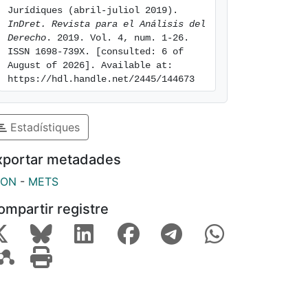
Jurídiques (abril-juliol 2019). 
InDret. Revista para el Análisis del 
Derecho
. 2019. Vol. 4, num. 1-26. 
ISSN 1698-739X. [consulted: 6 of 
August of 2026]. Available at: 
https://hdl.handle.net/2445/144673
Estadístiques
xportar metadades
SON
-
METS
ompartir registre