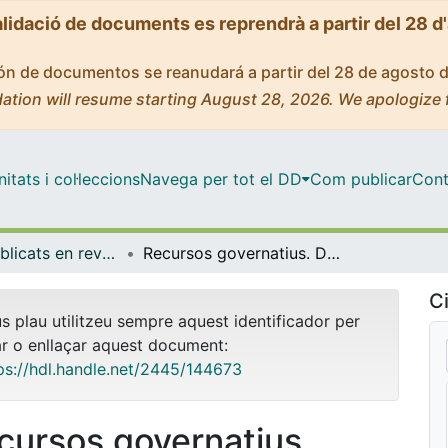
alidació de documents es reprendrà a partir del 28 d
ción de documentos se reanudará a partir del 28 de agosto 
ation will resume starting August 28, 2026. We apologize 
tats i col·leccions
Navega per tot el DD
Com publicar
Cont
Articles publicats en revistes (Dret Privat)
Recursos governatius. Doctrina de la Direcció General de Dret i d'Entitats Jurídiques (abril-juliol 2019)
Ci
us plau utilitzeu sempre aquest identificador per
ar o enllaçar aquest document:
ps://hdl.handle.net/2445/144673
cursos governatius.