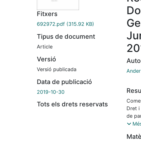
Do
Fitxers
Ge
692972.pdf
(315.92 KB)
Jur
Tipus de document
20
Article
Versió
Auto
Versió publicada
Ander
Data de publicació
Res
2019-10-30
Comen
Tots els drets reservats
Dret i
de par
comú: 
Més
(renún
Matè
d'ús) 