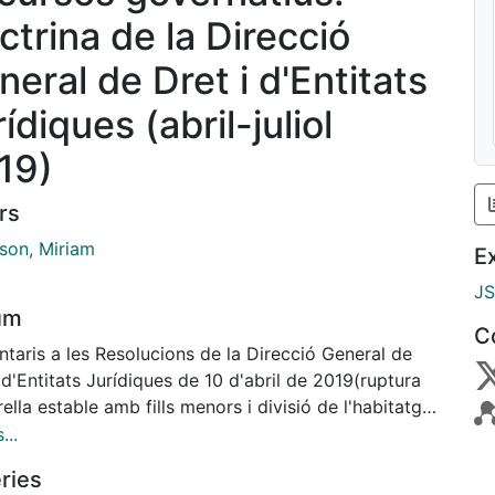
ctrina de la Direcció
neral de Dret i d'Entitats
ídiques (abril-juliol
19)
rs
son, Miriam
E
J
um
C
taris a les Resolucions de la Direcció General de
 d'Entitats Jurídiques de 10 d'abril de 2019(ruptura
ella estable amb fills menors i divisió de l'habitatge
necessitat d'aprovació judicial), 25 de juny de 2019
...
cia parcial al dret d'usdefruit i conversió en dret
ries
i 25 de juliol de 2019 (condició resolutòria en