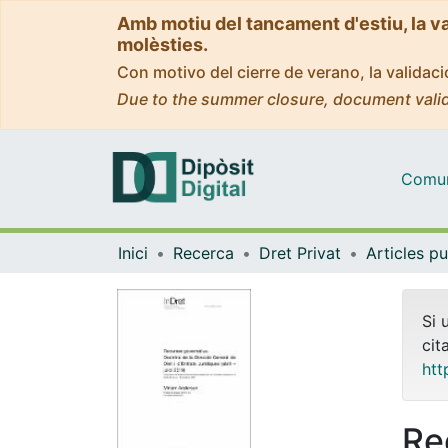
Amb motiu del tancament d'estiu, la v
molèsties.
Con motivo del cierre de verano, la valida
Due to the summer closure, document valid
Comuni
Inici
Recerca
Dret Privat
Si 
cit
htt
Re