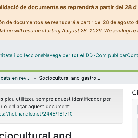
alidació de documents es reprendrà a partir del 28 d
ción de documentos se reanudará a partir del 28 de agosto 
ation will resume starting August 28, 2026. We apologize 
tats i col·leccions
Navega per tot el DD
Com publicar
Cont
Articles publicats en revistes (Empresa)
Sociocultural and gastronomic revaluation of local products: trumfa in the Vall de Camprodon (Catalonia, Spain)
Ci
us plau utilitzeu sempre aquest identificador per
ar o enllaçar aquest document:
ps://hdl.handle.net/2445/181710
ciocultural and