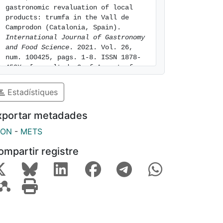
gastronomic revaluation of local 
products: trumfa in the Vall de 
Camprodon (Catalonia, Spain). 
International Journal of Gastronomy 
and Food Science
. 2021. Vol. 26, 
num. 100425, pags. 1-8. ISSN 1878-
450X. [consulted: 9 of August of 
2026]. Available at: 
https://hdl.handle.net/2445/181710
Estadístiques
xportar metadades
SON
-
METS
ompartir registre