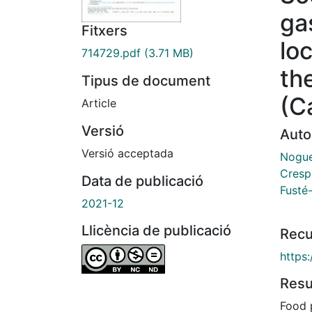
ga
Fitxers
lo
714729.pdf
(3.71 MB)
th
Tipus de document
(C
Article
Versió
Auto
Versió acceptada
Nogue
Cresp
Data de publicació
Fusté
2021-12
Llicència de publicació
Recu
https:
Res
Food 