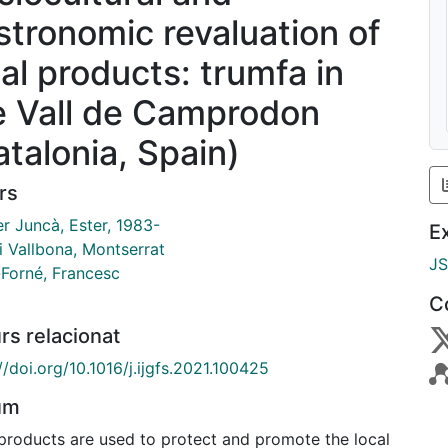
stronomic revaluation of
cal products: trumfa in
e Vall de Camprodon
atalonia, Spain)
rs
r Juncà, Ester, 1983-
E
i Vallbona, Montserrat
J
-Forné, Francesc
C
rs relacionat
//doi.org/10.1016/j.ijgfs.2021.100425
um
products are used to protect and promote the local