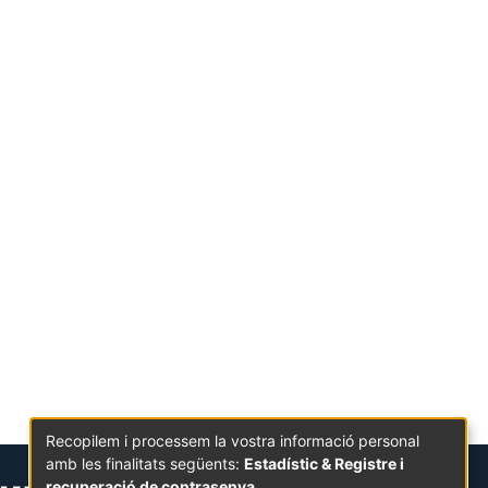
Recopilem i processem la vostra informació personal
amb les finalitats següents:
Estadístic & Registre i
recuperació de contrasenya