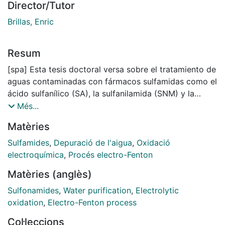
Director/Tutor
Brillas, Enric
Resum
[spa] Esta tesis doctoral versa sobre el tratamiento de
aguas contaminadas con fármacos sulfamidas como el
ácido sulfanílico (SA), la sulfanilamida (SNM) y la
sulfametazina (SMZ). Estos compuestos se han
Més...
degradado en una disolución sintética ácida mediante
Matèries
diversos procesos electroquímicos de oxidación
avanzada (EAOPs) tales como la oxidación anódica
Sulfamides
,
Depuració de l'aigua
,
Oxidació
(AO) en celda dividida y no dividida y los procesos
electroquímica
,
Procés electro-Fenton
electro-Fenton (EF), fotoelectro-Fenton UVA (PEF) y
Matèries (anglès)
fotoelectro-Fenton solar (SPEF). En AO se ha usado un
ánodo de diamante dopado con boro (BDD) y un
Sulfonamides
,
Water purification
,
Electrolytic
cátodo de acero inoxidable en celdas de 100 mL,
oxidation
,
Electro-Fenton process
mientras que en EF, PEF y SPEF se ha utilizado un
Col·leccions