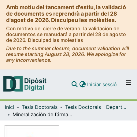
Amb motiu del tancament d'estiu, la validació
de documents es reprendrà a partir del 28
d'agost de 2026. Disculpeu les molèsties.
Con motivo del cierre de verano, la validación de
documentos se reanudará a partir del 28 de agosto
de 2026. Disculpad las molestias
Due to the summer closure, document validation will
resume starting August 28, 2026. We apologize for
any inconvenience.
(current)
Iniciar sessió
Comunitats i col·leccions
Inici
Tesis Doctorals
Tesis Doctorals - Departament - Química Física
Navega per tot el DD
Mineralización de fármacos sulfamidas por métodos electroquímicos de oxidación avanzada
Com publicar
Contacte