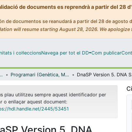
alidació de documents es reprendrà a partir del 28 d
ción de documentos se reanudará a partir del 28 de agosto 
ation will resume starting August 28, 2026. We apologize 
tats i col·leccions
Navega per tot el DD
Com publicar
Cont
icrobiologia i Estadística
Programari (Genètica, Microbiologia i Estadística)
DnaSP 
Ci
us plau utilitzeu sempre aquest identificador per
ar o enllaçar aquest document:
ps://hdl.handle.net/2445/53451
aSP Version 5. DNA