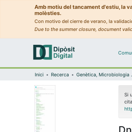
Amb motiu del tancament d'estiu, la v
molèsties.
Con motivo del cierre de verano, la valida
Due to the summer closure, document valid
Comuni
Inici
Recerca
Genètica, M
Si 
cit
htt
Dn