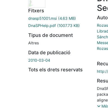
Se
Fitxers
Auto
dnasp51001.msi
(4.63 MB)
Rozas 
DnaSPHelp.pdf
(1007.73 KB)
Libra
Tipus de document
Sánch
Messe
Altres
Rozas
Data de publicació
2010-03-04
Recu
Tots els drets reservats
http:
Res
DnaSP
packa
align
measu
Més