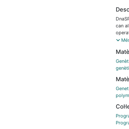
popul
Desc
nonsy
positi
DnaSP
recom
can a
param
opera
neutr
Es pot
Més
(1989
docent
Matè
and Fu
Podeu 
confid
http:
Genèt
coales
Podeu
genèt
tabul
progr
Matè
Genet
polym
Col·
Progra
Progr