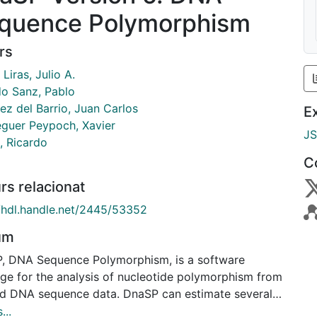
quence Polymorphism
rs
Liras, Julio A.
do Sanz, Pablo
ez del Barrio, Juan Carlos
E
guer Peypoch, Xavier
J
, Ricardo
C
rs relacionat
//hdl.handle.net/2445/53352
um
, DNA Sequence Polymorphism, is a software
ge for the analysis of nucleotide polymorphism from
ed DNA sequence data. DnaSP can estimate several
res of DNA sequence variation within and between
...