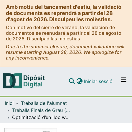
Amb motiu del tancament d'estiu, la validació
de documents es reprendrà a partir del 28
d'agost de 2026. Disculpeu les molèsties.
Con motivo del cierre de verano, la validación de
documentos se reanudará a partir del 28 de agosto
de 2026. Disculpad las molestias
Due to the summer closure, document validation will
resume starting August 28, 2026. We apologize for
any inconvenience.
(current)
Iniciar sessió
Comunitats i col·leccions
Inici
Treballs de l'alumnat
Navega per tot el DD
Treballs Finals de Grau (TFG) - Gestió d'Informació i Documentació Digital
Com publicar
Optimització d’un lloc web per un projecte europeu. Anàlisi de llocs web de projectes europeus amb insígnia de bones pràctiques vinculats a la categoria KA220 d’Educació Superior
Contacte