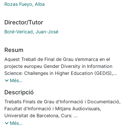
Rozas Fueyo, Alba
Director/Tutor
Boté-Vericad, Juan-José
Resum
Aquest Treball de Final de Grau s’emmarca en el
projecte europeu Gender Diversity in Information
Science: Challenges in Higher Education (GEDIS),
coordinat pel Dr. Juan José Boté. L’objectiu principal
Més...
d’aquest treball és analitzar llocs web de projectes
Descripció
Erasmus+ dins la categoria KA220-HED que han estat
reconeguts amb la insígnia de bones pràctiques. A
Treballs Finals de Grau d'Informació i Documentació,
partir d’aquesta anàlisi, es pretén identificar patrons
Facultat d'Informació i Mitjans Audiovisuals,
comuns per proposar un conjunt de criteris o accions
Universitat de Barcelona, Curs:
d’optimització per al projecte europeu GEDIS.
2024-2025, Tutor: Boté-Vericad, Juan-José
Més...
L’anàlisi i avaluació de la qualitat d’aquests llocs web