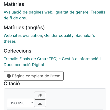
Matèries
es basa principalment en els estudis del professor
Lluís Codina. A partir dels seus estudis, s’han definit
Avaluació de pàgines web
,
Igualtat de gènere
,
Treballs
diversos paràmetres i indicadors específics per
de fi de grau
aquests llocs web, així com un sistema de puntuació.
Matèries (anglès)
Un cop aplicat aquest model, es presenten els
resultats obtinguts i les observacions de l’anàlisi.
Web sites evaluation
,
Gender equality
,
Bachelor's
theses
Col·leccions
Treballs Finals de Grau (TFG) - Gestió d'Informació i
Documentació Digital
Pàgina completa de l'ítem
Citació