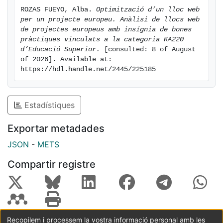
ROZAS FUEYO, Alba. 
Optimització d’un lloc web 
per un projecte europeu. Anàlisi de llocs web 
de projectes europeus amb insígnia de bones 
pràctiques vinculats a la categoria KA220 
d’Educació Superior.
 [consulted: 8 of August 
of 2026]. Available at: 
https://hdl.handle.net/2445/225185
Estadístiques
Exportar metadades
JSON
-
METS
Compartir registre
Recopilem i processem la vostra informació personal amb les