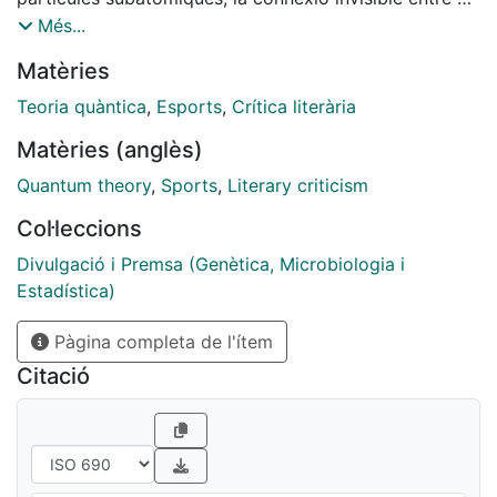
jugadors és la que crea una força extraordinària capaç
Més...
de transformar el resultat més improbable en una
Matèries
victòria compartida. Per això aquest mes us apropo
dos llibres que, malgrat que pugui semblar tot el
Teoria quàntica
,
Esports
,
Crítica literària
contrari, tenen més punts en comú del que sembla: la
Matèries (anglès)
potència formadora dels esports d’equip i la creadora
de realitats de la física quàntica.
Quantum theory
,
Sports
,
Literary criticism
Col·leccions
Divulgació i Premsa (Genètica, Microbiologia i
Estadística)
Pàgina completa de l'ítem
Citació