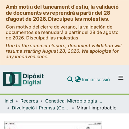
Amb motiu del tancament d'estiu, la validació
de documents es reprendrà a partir del 28
d'agost de 2026. Disculpeu les molèsties.
Con motivo del cierre de verano, la validación de
documentos se reanudará a partir del 28 de agosto
de 2026. Disculpad las molestias
Due to the summer closure, document validation will
resume starting August 28, 2026. We apologize for
any inconvenience.
(current)
Iniciar sessió
Comunitats i col·leccions
Inici
Recerca
Genètica, Microbiologia i Estadística
Navega per tot el DD
Divulgació i Premsa (Genètica, Microbiologia i Estadística)
Mirar l'improbable
Com publicar
Contacte