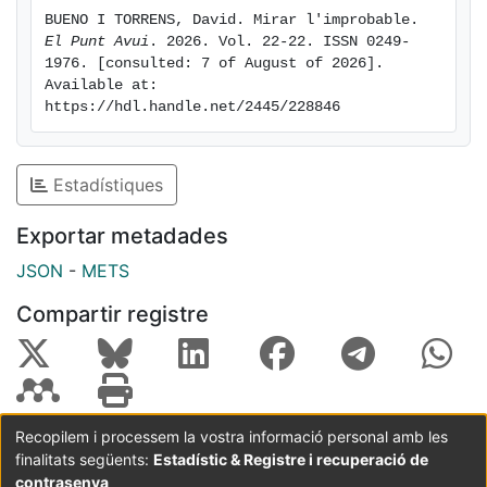
BUENO I TORRENS, David. Mirar l'improbable. 
El Punt Avui
. 2026. Vol. 22-22. ISSN 0249-
1976. [consulted: 7 of August of 2026]. 
Available at: 
https://hdl.handle.net/2445/228846
Estadístiques
Exportar metadades
JSON
-
METS
Compartir registre
Recopilem i processem la vostra informació personal amb les
finalitats següents:
Estadístic & Registre i recuperació de
Coordinació:
CRAI UB
Avís legal
Metadades
subjectes a:
contrasenya