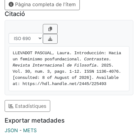
Pàgina completa de l'ítem
también con la invención del sintagma «feminismo
posfundacional».
Citació
LLEVADOT PASCUAL, Laura. Introducción: Hacia 
un feminismo posfundacional. 
Contrastes. 
Revista Internacional de Filosofía
. 2025. 
Vol. 30, num. 3, pags. 1-12. ISSN 1136-4076. 
[consulted: 8 of August of 2026]. Available 
at: https://hdl.handle.net/2445/225493
Estadístiques
Exportar metadades
JSON
-
METS