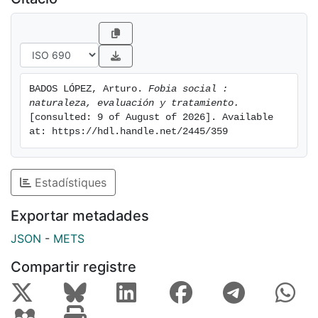
problemas asociados, génesis y mantenimiento,
métodos e instrumentos de evaluación, y eficacia y
utilidad clínica del tratamiento psicológico y
farmacológico. Además, se ofrecen guías para aplicar
los tratamientos psicológicos más eficaces.
BADOS LÓPEZ, Arturo. 
Fobia social : 
naturaleza, evaluación y tratamiento.
[consulted: 9 of August of 2026]. Available 
at: https://hdl.handle.net/2445/359
Estadístiques
Exportar metadades
JSON
-
METS
Compartir registre