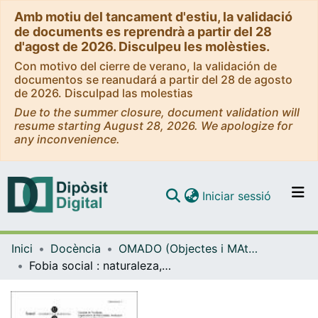
Amb motiu del tancament d'estiu, la validació
de documents es reprendrà a partir del 28
d'agost de 2026. Disculpeu les molèsties.
Con motivo del cierre de verano, la validación de
documentos se reanudará a partir del 28 de agosto
de 2026. Disculpad las molestias
Due to the summer closure, document validation will
resume starting August 28, 2026. We apologize for
any inconvenience.
(current)
Iniciar sessió
Comunitats i col·leccions
Inici
Docència
OMADO (Objectes i MAterials DOcents)
Navega per tot el DD
Fobia social : naturaleza, evaluación y tratamiento
Com publicar
Contacte