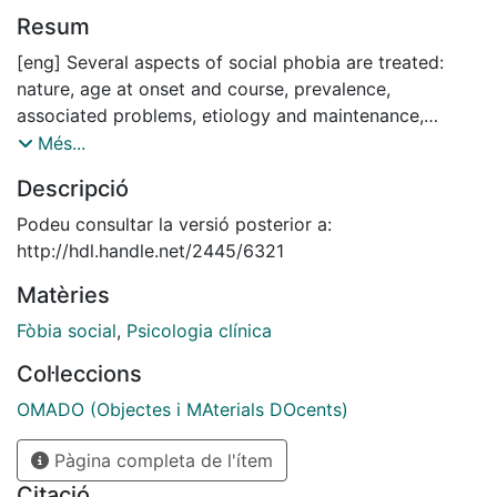
Resum
[eng] Several aspects of social phobia are treated:
nature, age at onset and course, prevalence,
associated problems, etiology and maintenance,
assessment methods and instruments, and efficacy
Més...
and clinical utility of psychological and
Descripció
pharmacological treatments. Moreover, suggestions to
apply the more efficacious psychological treatments
Podeu consultar la versió posterior a:
are offered.
http://hdl.handle.net/2445/6321
[cat] S'aborden diversos aspectes de la fòbia social:
Matèries
naturalesa, edat de començament i curs, freqüència,
problemes associats, gènesi i manteniment, mètodes i
Fòbia social
,
Psicologia clínica
instruments d'avaluació, i eficàcia i utilitat clínica del
Col·leccions
tractament psicològic i farmacològic. A més, es
proporcionen guies per a aplicar els tractaments
OMADO (Objectes i MAterials DOcents)
psicològics més eficaços.
Pàgina completa de l'ítem
[spa] Se abordan diversos aspectos de la fobia social:
naturaleza, edad de comienzo y curso, frecuencia,
Citació