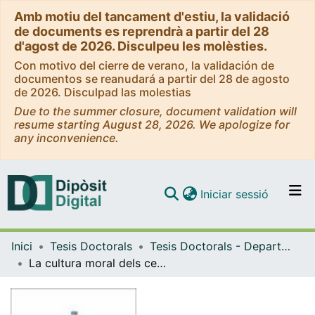
Amb motiu del tancament d'estiu, la validació
de documents es reprendrà a partir del 28
d'agost de 2026. Disculpeu les molèsties.
Con motivo del cierre de verano, la validación de
documentos se reanudará a partir del 28 de agosto
de 2026. Disculpad las molestias
Due to the summer closure, document validation will
resume starting August 28, 2026. We apologize for
any inconvenience.
(current)
Iniciar sessió
Comunitats i col·leccions
Inici
Tesis Doctorals
Tesis Doctorals - Departament - Teoria i Història de l'Educació
Navega per tot el DD
La cultura moral dels centres educatius: via institucional de l'educació moral
Com publicar
Contacte