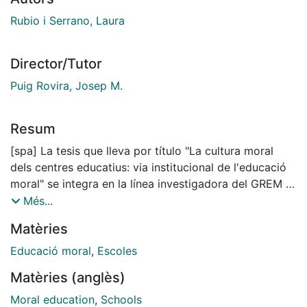
Rubio i Serrano, Laura
Director/Tutor
Puig Rovira, Josep M.
Resum
[spa] La tesis que lleva por título "La cultura moral
deIs centres educatius: via institucional de l'educació
moral" se integra en la línea investigadora del GREM -
Grup de Recerca d'educació Moral- de la Universidad
Més...
de Barcelona que pretende dar respuesta a la cuestión
Matèries
de cómo nos educamos moralmente en el seno de la
institución escolar. La investigación concreta su
Educació moral
,
Escoles
interés en el conjunto del centro educativo, en todos
Matèries (anglès)
los elementos que componen su organización,
dinámica y funcionamiento y lo dotan de valor
Moral education
,
Schools