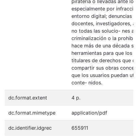
piratería o llevadas ante los 
especialmente por infraccio
entorno digital; denuncias d
docentes, investigadores, al
no todas las solucio- nes ap
criminalización o la prohibi
hace más de una década se
herramientas para que los au
titulares de derechos que q
compartir sus obras concedie
que los usuarios puedan util
conte- nidos.
dc.format.extent
4 p.
dc.format.mimetype
application/pdf
dc.identifier.idgrec
655911