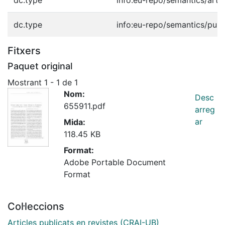
dc.type
info:eu-repo/semantics/publ
Fitxers
Paquet original
Mostrant
1 - 1 de 1
Nom:
Desc
655911.pdf
arreg
ar
Mida:
118.45 KB
Format:
Adobe Portable Document
Format
Col·leccions
Articles publicats en revistes (CRAI-UB)