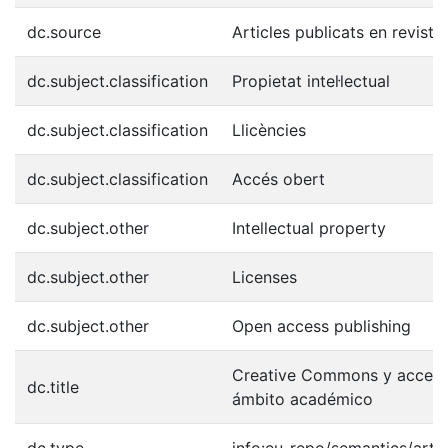
dc.source
Articles publicats en revist
dc.subject.classification
Propietat intel·lectual
dc.subject.classification
Llicències
dc.subject.classification
Accés obert
dc.subject.other
Intellectual property
dc.subject.other
Licenses
dc.subject.other
Open access publishing
Creative Commons y acceso 
dc.title
ámbito académico
dc.type
info:eu-repo/semantics/artic