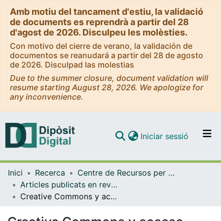
Amb motiu del tancament d'estiu, la validació
de documents es reprendrà a partir del 28
d'agost de 2026. Disculpeu les molèsties.
Con motivo del cierre de verano, la validación de
documentos se reanudará a partir del 28 de agosto
de 2026. Disculpad las molestias
Due to the summer closure, document validation will
resume starting August 28, 2026. We apologize for
any inconvenience.
(current)
Iniciar sessió
Comunitats i col·leccions
Inici
Recerca
Centre de Recursos per a l'Aprenentatge i la Investigació (CRAI-UB)
Navega per tot el DD
Articles publicats en revistes (CRAI-UB)
Com publicar
Creative Commons y acceso abierto en el ámbito académico
Contacte