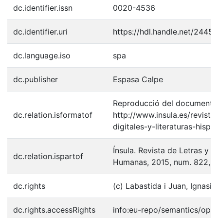
dc.identifier.issn
0020-4536
dc.identifier.uri
https://hdl.handle.net/2445
dc.language.iso
spa
dc.publisher
Espasa Calpe
Reproducció del document p
dc.relation.isformatof
http://www.insula.es/revist
digitales-y-literaturas-hispa
Ínsula. Revista de Letras y C
dc.relation.ispartof
Humanas, 2015, num. 822, p
dc.rights
(c) Labastida i Juan, Ignasi,
dc.rights.accessRights
info:eu-repo/semantics/ope