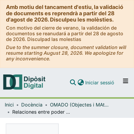
Amb motiu del tancament d'estiu, la validació
de documents es reprendrà a partir del 28
d'agost de 2026. Disculpeu les molèsties.
Con motivo del cierre de verano, la validación de
documentos se reanudará a partir del 28 de agosto
de 2026. Disculpad las molestias
Due to the summer closure, document validation will
resume starting August 28, 2026. We apologize for
any inconvenience.
(current)
Iniciar sessió
Comunitats i col·leccions
Inici
Docència
OMADO (Objectes i MAterials DOcents)
Navega per tot el DD
Relaciones entre poder político y jerarquia religiosa
Com publicar
Contacte