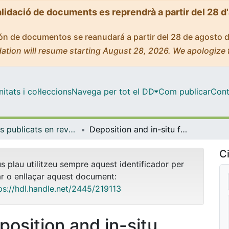
alidació de documents es reprendrà a partir del 28 d
ción de documentos se reanudará a partir del 28 de agosto 
ation will resume starting August 28, 2026. We apologize 
tats i col·leccions
Navega per tot el DD
Com publicar
Cont
Articles publicats en revistes (Física Aplicada)
Deposition and in-situ formation of nanostructured Mo2C nanoparticles on graphene nanowalls support for efficient electrocatalytic hydrogen evolution
Ci
us plau utilitzeu sempre aquest identificador per
ar o enllaçar aquest document:
ps://hdl.handle.net/2445/219113
position and in-situ