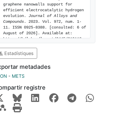
graphene nanowalls support for 
efficient electrocatalytic hydrogen 
evolution. 
Journal of Alloys and 
Compounds
. 2023. Vol. 972, num. 1-
11. ISSN 0925-8388. [consulted: 6 of 
August of 2026]. Available at: 
https://hdl.handle.net/2445/219113
Estadístiques
xportar metadades
SON
-
METS
ompartir registre