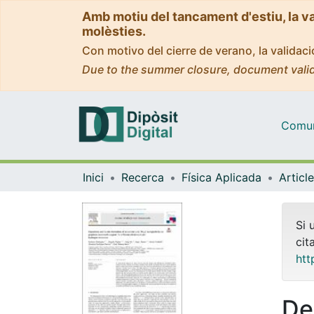
Amb motiu del tancament d'estiu, la v
molèsties.
Con motivo del cierre de verano, la valida
Due to the summer closure, document valid
Comuni
Inici
Recerca
Física Aplicada
Si 
cit
htt
De