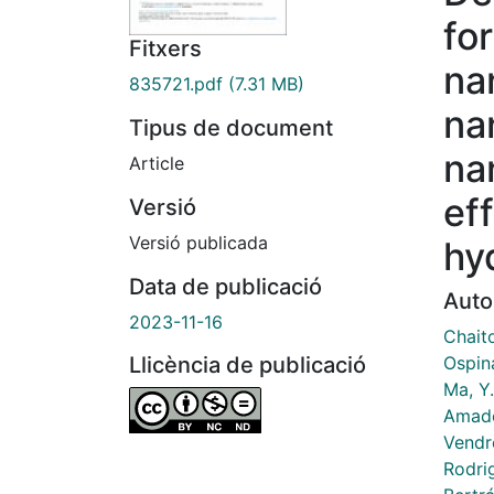
fo
Fitxers
na
835721.pdf
(7.31 MB)
na
Tipus de document
na
Article
eff
Versió
Versió publicada
hy
Data de publicació
Auto
2023-11-16
Chait
Ospin
Llicència de publicació
Ma, Y.
Amade
Vendre
Rodrig