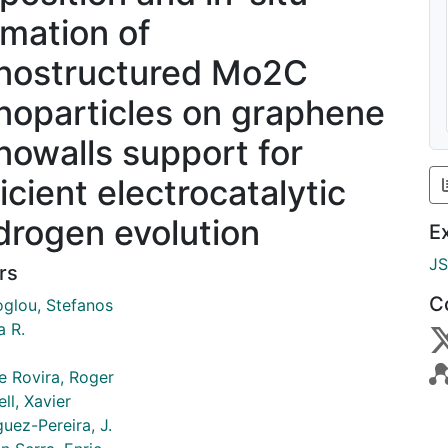
rmation of
nostructured Mo2C
noparticles on graphene
nowalls support for
icient electrocatalytic
drogen evolution
E
J
rs
C
oglou, Stefanos
a R.
 Rovira, Roger
ll, Xavier
uez-Pereira, J.