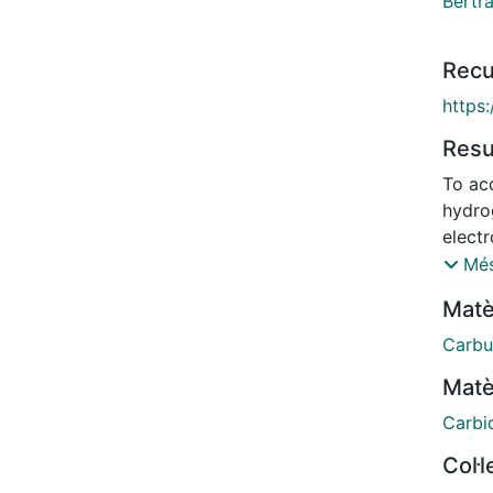
Bertrá
Recu
https:
Res
To ac
hydro
elect
transi
Més
signif
Matè
to th
the h
Carbu
intro
Matè
vapor 
Mo pr
Carbi
carbu
Col·
graph