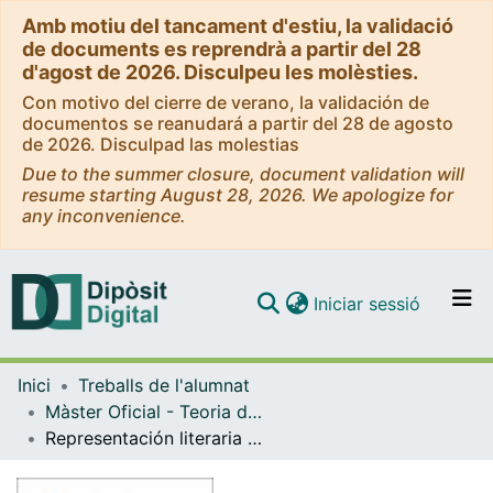
Amb motiu del tancament d'estiu, la validació
de documents es reprendrà a partir del 28
d'agost de 2026. Disculpeu les molèsties.
Con motivo del cierre de verano, la validación de
documentos se reanudará a partir del 28 de agosto
de 2026. Disculpad las molestias
Due to the summer closure, document validation will
resume starting August 28, 2026. We apologize for
any inconvenience.
(current)
Iniciar sessió
Comunitats i col·leccions
Inici
Treballs de l'alumnat
Navega per tot el DD
Màster Oficial - Teoria de la Literatura i Literatura Comparada
Com publicar
Representación literaria de la violencia en Saúl ante Samuel y El aire de un crimen de Juan Benet
Contacte