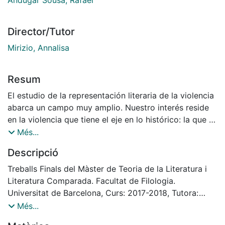
Director/Tutor
Mirizio, Annalisa
Resum
El estudio de la representación literaria de la violencia
abarca un campo muy amplio. Nuestro interés reside
en la violencia que tiene el eje en lo histórico: la que se
desata a partir de la Guerra Civil Española. Sin
Més...
embargo, parece bastante plausible que detrás de
Descripció
toda reflexión sobre la violencia existiría un interés
filosófico por el uso del poder que hace el ser humano
Treballs Finals del Màster de Teoria de la Literatura i
cuando tiene los medios para ejecutar su voluntad. La
Literatura Comparada. Facultat de Filologia.
literatura, desde la tragedia griega, la Ilíada y la Biblia2
Universitat de Barcelona, Curs: 2017-2018, Tutora:
a la literatura más moderna (Faulkner, Camus, Celan,
Annalisa Mirizio
Més...
Beckett, Orwell, Bolaño), representa incontables actos