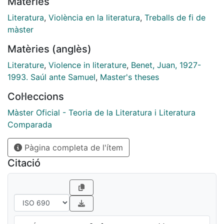
Matèries
violentos y crímenes que no solamente aparecen
como acontecimientos a los que se hace referencia
Literatura
,
Violència en la literatura
,
Treballs de fi de
sino que terminan afectando a la propia forma y el
màster
lenguaje. La obra de Juan Benet es impensable sin
Matèries (anglès)
tener en cuenta el acontecimiento histórico de la
guerra ya que, como muchas otras obras literarias, es
Literature
,
Violence in literature
,
Benet, Juan, 1927-
una respuesta a una situación social concreta...
1993. Saúl ante Samuel
,
Master's theses
Col·leccions
Màster Oficial - Teoria de la Literatura i Literatura
Comparada
Pàgina completa de l'ítem
Citació