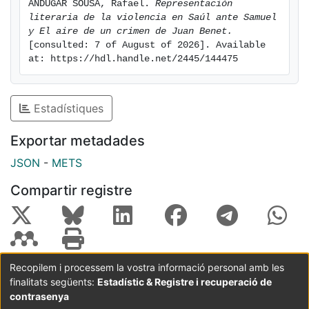
ANDÚGAR SOUSA, Rafael. 
Representación 
literaria de la violencia en Saúl ante Samuel 
y El aire de un crimen de Juan Benet.
[consulted: 7 of August of 2026]. Available 
at: https://hdl.handle.net/2445/144475
Estadístiques
Exportar metadades
JSON
-
METS
Compartir registre
Recopilem i processem la vostra informació personal amb les
finalitats següents:
Estadístic & Registre i recuperació de
Coordinació:
CRAI UB
Avís legal
Metadades
subjectes a:
contrasenya