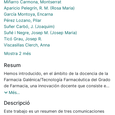
Miñarro Carmona, Montserrat
Aparicio Pelegrín, R. M. (Rosa Maria)
García Montoya, Encarna
Pérez Lozano, Pilar
Suñer Carbó, J. (Joaquim)
Suñé i Negre, Josep M. (Josep Maria)
Ticó Grau, Josep R.
Viscasillas Clerch, Anna
Mostra 2 més
Resum
Hemos introducido, en el ámbito de la docencia de la
Farmacia Galénica/Tecnología Farmacéutica del Grado
de Farmacia, una innovación docente que consiste en
implementar la evaluación de la competencia
Més...
transversal Capacidad de aprendizaje y
Descripció
responsabilidad, asociándola a la formación práctica
dispensada en un conjunto de asignaturas. Se presenta
Este trabajo es un resumen de tres comunicaciones