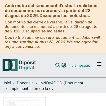
Amb motiu del tancament d'estiu, la validació
de documents es reprendrà a partir del 28
d'agost de 2026. Disculpeu les molèsties.
Con motivo del cierre de verano, la validación de
documentos se reanudará a partir del 28 de agosto
de 2026. Disculpad las molestias
Due to the summer closure, document validation will
resume starting August 28, 2026. We apologize for
any inconvenience.
(current)
Iniciar sessió
Comunitats i col·leccions
Inici
Docència
INNOVADOC (Documents d'Innovació Docent)
Navega per tot el DD
Implementación de la evaluación de la competencia de aprendizaje y responsabilidad en el ámbito de la formación práctica de la farmacia galénica
Com publicar
Contacte