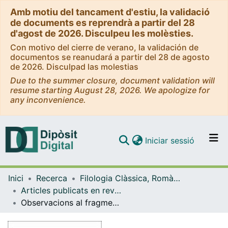
Amb motiu del tancament d'estiu, la validació
de documents es reprendrà a partir del 28
d'agost de 2026. Disculpeu les molèsties.
Con motivo del cierre de verano, la validación de
documentos se reanudará a partir del 28 de agosto
de 2026. Disculpad las molestias
Due to the summer closure, document validation will
resume starting August 28, 2026. We apologize for
any inconvenience.
(current)
Iniciar sessió
Comunitats i col·leccions
Inici
Recerca
Filologia Clàssica, Romànica i Semítica
Navega per tot el DD
Articles publicats en revistes (Filologia Clàssica, Romànica i Semítica)
Com publicar
Observacions al fragment hesiòdic 65 M-W
Contacte