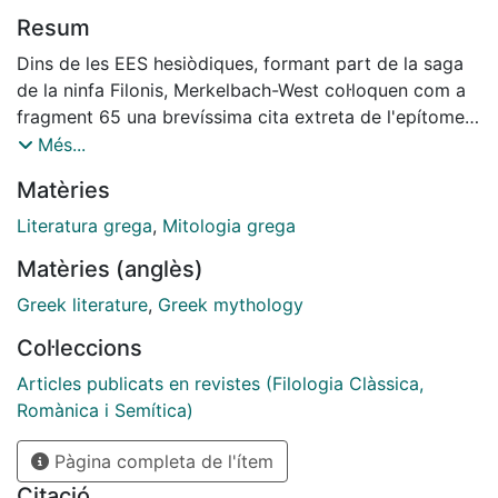
Resum
Dins de les EES hesiòdiques, formant part de la saga
de la ninfa Filonis, Merkelbach-West col·loquen com a
fragment 65 una brevíssima cita extreta de l'epítome a
les Ethica d'Esteve de Bizanci...
Més...
Matèries
Literatura grega
,
Mitologia grega
Matèries (anglès)
Greek literature
,
Greek mythology
Col·leccions
Articles publicats en revistes (Filologia Clàssica,
Romànica i Semítica)
Pàgina completa de l'ítem
Citació