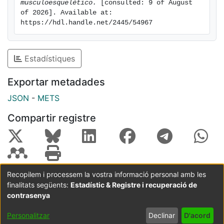
musculoesquelético.
 [consulted: 9 of August 
términos de grupos nosológicos: a) enfermedad
of 2026]. Available at: 
autoinmune sistémica, b) artritis microcristalina, c)
https://hdl.handle.net/2445/54967
artritis infecciosa, d) espondiloartritis
Estadístiques
•Identificar los criterios de alarma de enfermedad
neoplásica en un paciente que consulta por dolor
Exportar metadades
musculoesquelético.
JSON
-
METS
•Diferenciar el dolor por compromiso de una
Compartir registre
estructura anatómica del causado por un fenómeno de
sensibilización central (fibromialgia)
Recopilem i processem la vostra informació personal amb les
finalitats següents:
Estadístic & Registre i recuperació de
Coordinació:
CRAI UB
Avís legal
Metadades
subjectes a:
contrasenya
Configuració
Política de
Acord
Personalitzar
Declinar
D'acord
de cookies
privadesa
d'usuari