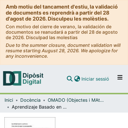
Amb motiu del tancament d'estiu, la validació
de documents es reprendrà a partir del 28
d'agost de 2026. Disculpeu les molèsties.
Con motivo del cierre de verano, la validación de
documentos se reanudará a partir del 28 de agosto
de 2026. Disculpad las molestias
Due to the summer closure, document validation will
resume starting August 28, 2026. We apologize for
any inconvenience.
(current)
Iniciar sessió
Comunitats i col·leccions
Inici
Docència
OMADO (Objectes i MAterials DOcents)
Navega per tot el DD
Aprendizaje Basado en Problemas. Dolor de origen musculoesquelético
Com publicar
Contacte