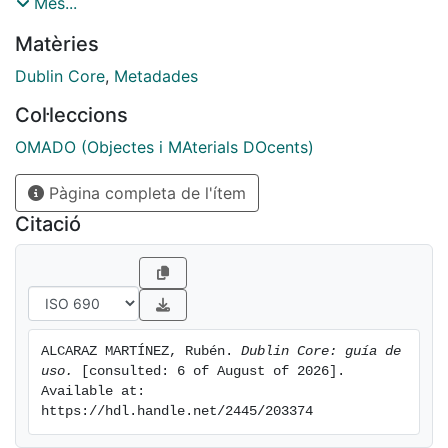
estándar, así como algunos ejemplos de aplicación y
Més...
sintaxis.
Matèries
Dublin Core
,
Metadades
Col·leccions
OMADO (Objectes i MAterials DOcents)
Pàgina completa de l'ítem
Citació
ALCARAZ MARTÍNEZ, Rubén. 
Dublin Core: guía de 
uso.
 [consulted: 6 of August of 2026]. 
Available at: 
https://hdl.handle.net/2445/203374