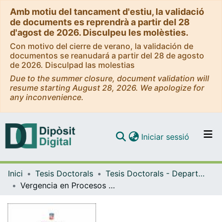
Amb motiu del tancament d'estiu, la validació
de documents es reprendrà a partir del 28
d'agost de 2026. Disculpeu les molèsties.
Con motivo del cierre de verano, la validación de
documentos se reanudará a partir del 28 de agosto
de 2026. Disculpad las molestias
Due to the summer closure, document validation will
resume starting August 28, 2026. We apologize for
any inconvenience.
(current)
Iniciar sessió
Comunitats i col·leccions
Inici
Tesis Doctorals
Tesis Doctorals - Departament - Cognició, Desenvolupament i Psicologia de l'Educació
Navega per tot el DD
Vergencia en Procesos Cognitivos
Com publicar
Contacte