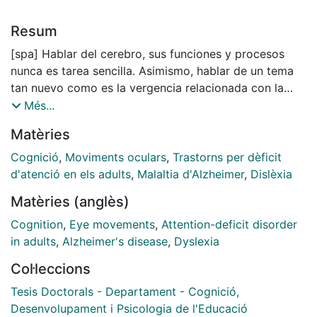
Resum
[spa] Hablar del cerebro, sus funciones y procesos
nunca es tarea sencilla. Asimismo, hablar de un tema
tan nuevo como es la vergencia relacionada con la
atención y otros procesos cognitivos resulta
Més...
complicado. A continuación, se dará un pequeño
Matèries
Resumen del trabajo que se hizo en la Tesis de
Vergencia en Procesos Cognitivos. La vergencia es el
Cognició
,
Moviments oculars
,
Trastorns per dèficit
movimiento simultáneo de los ojos, en direcciones
d'atenció en els adults
,
Malaltia d'Alzheimer
,
Dislèxia
opuestas. Que sirve para obtener una visión binocular.
Matèries (anglès)
Cuando una persona con visión binocular mira a un
objeto, los ojos rotan alrededor de su eje vertical, de
Cognition
,
Eye movements
,
Attention-deficit disorder
tal manera que la proyección de la imagen está en el
in adults
,
Alzheimer's disease
,
Dyslexia
centro de la retina en ambos ojos. Los estímulos
Col·leccions
visuales modulan el ángulo de convergencia del ojo,
como una función de su capacidad para captar la
Tesis Doctorals - Departament - Cognició,
atención (Puig, Pérez Zapata, Casanova, & Super,
Desenvolupament i Psicologia de l'Educació