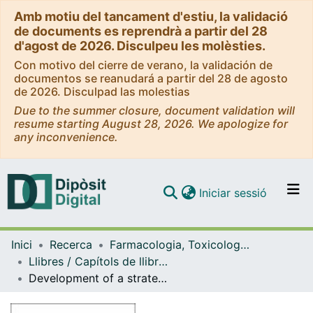
Amb motiu del tancament d'estiu, la validació
de documents es reprendrà a partir del 28
d'agost de 2026. Disculpeu les molèsties.
Con motivo del cierre de verano, la validación de
documentos se reanudará a partir del 28 de agosto
de 2026. Disculpad las molestias
Due to the summer closure, document validation will
resume starting August 28, 2026. We apologize for
any inconvenience.
(current)
Iniciar sessió
Comunitats i col·leccions
Inici
Recerca
Farmacologia, Toxicologia i Química Terapèutica
Navega per tot el DD
Llibres / Capítols de llibre (Farmacologia, Toxicologia i Química Terapèutica)
Com publicar
Development of a strategy for the administration of praziquantel to the terrestrial edible snail Cornu aspersum parasitized by Brachylaima sp. metacercariae
Contacte