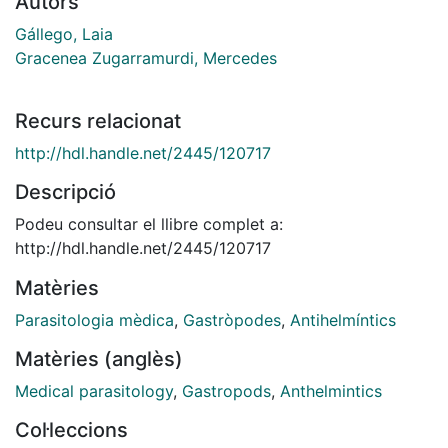
Autors
Gállego, Laia
Gracenea Zugarramurdi, Mercedes
Recurs relacionat
http://hdl.handle.net/2445/120717
Descripció
Podeu consultar el llibre complet a:
http://hdl.handle.net/2445/120717
Matèries
Parasitologia mèdica
,
Gastròpodes
,
Antihelmíntics
Matèries (anglès)
Medical parasitology
,
Gastropods
,
Anthelmintics
Col·leccions