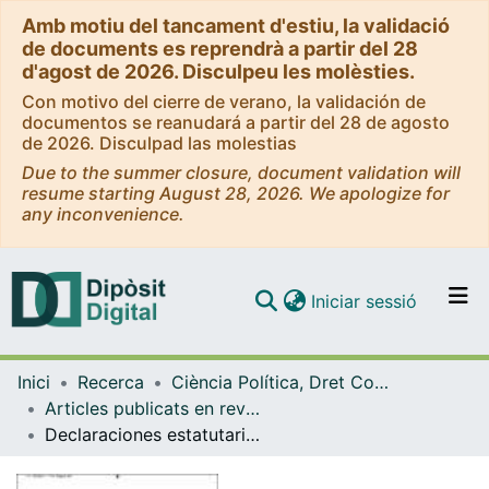
Amb motiu del tancament d'estiu, la validació
de documents es reprendrà a partir del 28
d'agost de 2026. Disculpeu les molèsties.
Con motivo del cierre de verano, la validación de
documentos se reanudará a partir del 28 de agosto
de 2026. Disculpad las molestias
Due to the summer closure, document validation will
resume starting August 28, 2026. We apologize for
any inconvenience.
(current)
Iniciar sessió
Comunitats i col·leccions
Inici
Recerca
Ciència Política, Dret Constitucional i Filosofia del Dret
Navega per tot el DD
Articles publicats en revistes (Ciència Política, Dret Constitucional i Filosofia del Dret)
Com publicar
Declaraciones estatutarias ¿de derechos? Un análisis a la luz de las SSTC 247/2007 y 31/2010
Contacte