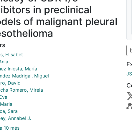
ibitors in preclinical
dels of malignant pleural
sothelioma
rs
s, Elisabet
Ania
E
ez Iniesta, María
J
ndez Madrigal, Miguel
ro, David
C
chs Romero, Mireia
 Eva
 Maria
ca, Sara
ey, Annabel J.
a 10 més