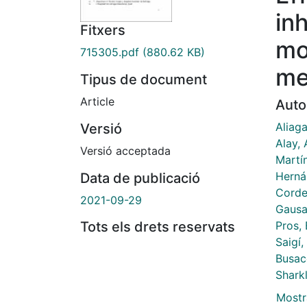
inh
Fitxers
mo
715305.pdf
(880.62 KB)
me
Tipus de document
Article
Auto
Aliaga
Versió
Alay, 
Versió acceptada
Martín
Herná
Data de publicació
Corde
2021-09-29
Gausa
Pros,
Tots els drets reservats
Saigí,
Busac
Sharkl
Mostr