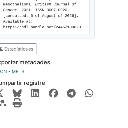
mesothelioma. 
British Journal of 
Cancer
. 2021. ISSN 0007-0920. 
[consulted: 6 of August of 2026]. 
Available at: 
https://hdl.handle.net/2445/180823
Estadístiques
xportar metadades
SON
-
METS
ompartir registre