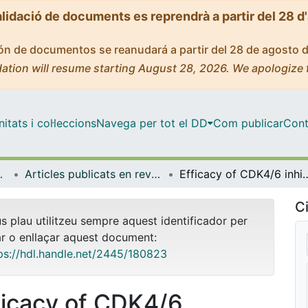
alidació de documents es reprendrà a partir del 28 d
ción de documentos se reanudará a partir del 28 de agosto 
ation will resume starting August 28, 2026. We apologize 
tats i col·leccions
Navega per tot el DD
Com publicar
Cont
Experimental
Articles publicats en revistes (Patologia i Terapèutica Experimental)
Efficacy of CDK4/6 inhibitors in preclinical models 
Ci
us plau utilitzeu sempre aquest identificador per
ar o enllaçar aquest document:
ps://hdl.handle.net/2445/180823
ficacy of CDK4/6