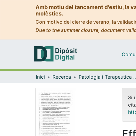
Amb motiu del tancament d'estiu, la v
molèsties.
Con motivo del cierre de verano, la valida
Due to the summer closure, document valid
Comuni
Inici
Recerca
Patologia i Terapèutica 
Si 
cit
htt
Ef