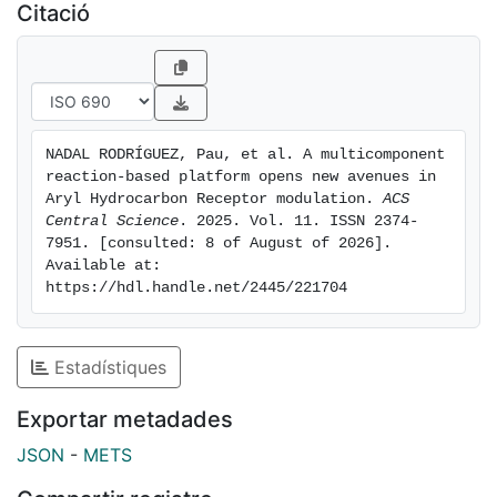
the biological roles of AhR and the development of
Citació
targeted therapeutics.
NADAL RODRÍGUEZ, Pau, et al. A multicomponent 
reaction-based platform opens new avenues in 
Aryl Hydrocarbon Receptor modulation. 
ACS 
Central Science
. 2025. Vol. 11. ISSN 2374-
7951. [consulted: 8 of August of 2026]. 
Available at: 
https://hdl.handle.net/2445/221704
Estadístiques
Exportar metadades
JSON
-
METS