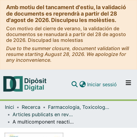
Amb motiu del tancament d'estiu, la validació
de documents es reprendrà a partir del 28
d'agost de 2026. Disculpeu les molèsties.
Con motivo del cierre de verano, la validación de
documentos se reanudará a partir del 28 de agosto
de 2026. Disculpad las molestias
Due to the summer closure, document validation will
resume starting August 28, 2026. We apologize for
any inconvenience.
(current)
Iniciar sessió
Comunitats i col·leccions
Inici
Recerca
Farmacologia, Toxicologia i Química Terapèutica
Navega per tot el DD
Articles publicats en revistes (Farmacologia, Toxicologia i Química Terapèutica)
Com publicar
A multicomponent reaction-based platform opens new avenues in Aryl Hydrocarbon Receptor modulation
Contacte