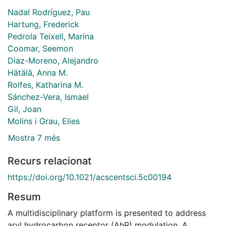
Nadal Rodríguez, Pau
Hartung, Frederick
Pedrola Teixell, Marina
Coomar, Seemon
Diaz-Moreno, Alejandro
Hätälä, Anna M.
Rolfes, Katharina M.
Sánchez-Vera, Ismael
Gil, Joan
Molins i Grau, Elies
Mostra 7 més
Recurs relacionat
https://doi.org/10.1021/acscentsci.5c00194
Resum
A multidisciplinary platform is presented to address
aryl hydrocarbon receptor (AhR) modulation. A