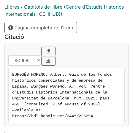
características, la procedencia y el estado de
Llibres / Capítols de llibre (Centre d’Estudis Històrics
tratamiento y conservación de estos fondos.
Internacionals (CEHI-UB))
Pàgina completa de l'ítem
Citació
BURGUÉS MORENO, Albert. Guía de los fondos 
históricos comerciales y de empresa de 
España. 
Burgués Moreno
. A.. Vol. Centre 
d'Estudis Històrics Internacionals de la 
Universitat de Barcelona, num. 2025, pags. 
463. [consulted: 7 of August of 2026]. 
Available at: 
https://hdl.handle.net/2445/226394