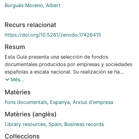
Burgués Moreno, Albert
Recurs relacionat
https://doi.org/10.5281/zenodo.17426415
Resum
Esta Guía presenta una selección de fondos
documentales producidos por empresas y sociedades
españolas a escala nacional. Su realización se ha
llevado a cabo en el marco de sendos proyectos de
Més...
investigación histórica sobre el mundo laboral a nivel
Matèries
español y europeo. Su objetivo principal es facilitar el
acceso a fuentes primarias de gran valor para la
Fons documentals
,
Espanya
,
Arxius d'empresa
investigación histórica, económica y social de la
Matèries (anglès)
España contemporánea que hoy en día se pueden
encontrar en archivos, museos, bibliotecas y centros
Library resources
,
Spain
,
Business records
de documentación de todo el país. Esta obra, además,
Col·leccions
también tiene el propósito de informar sobre las