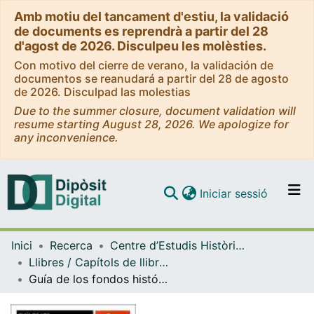
Amb motiu del tancament d'estiu, la validació
de documents es reprendrà a partir del 28
d'agost de 2026. Disculpeu les molèsties.
Con motivo del cierre de verano, la validación de
documentos se reanudará a partir del 28 de agosto
de 2026. Disculpad las molestias
Due to the summer closure, document validation will
resume starting August 28, 2026. We apologize for
any inconvenience.
(current)
Iniciar sessió
Comunitats i col·leccions
Inici
Recerca
Centre d’Estudis Històrics Internacionals (CEHI-UB)
Navega per tot el DD
Llibres / Capítols de llibre (Centre d’Estudis Històrics Internacionals (CEHI-UB))
Com publicar
Guía de los fondos históricos comerciales y de empresa de España
Contacte