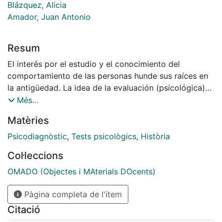
Blázquez, Alicia
Amador, Juan Antonio
Resum
El interés por el estudio y el conocimiento del
comportamiento de las personas hunde sus raíces en
la antigüedad. La idea de la evaluación (psicológica)
es muy vieja, aunque los ropajes que la acompañan
Més...
sean relativamente nuevos.
Matèries
Psicodiagnòstic
,
Tests psicològics
,
Història
Col·leccions
OMADO (Objectes i MAterials DOcents)
Pàgina completa de l'ítem
Citació