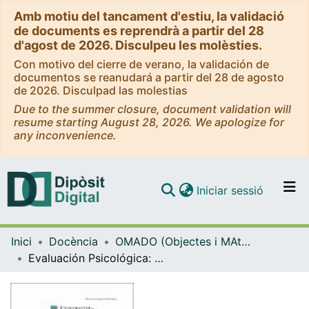
Amb motiu del tancament d'estiu, la validació
de documents es reprendrà a partir del 28
d'agost de 2026. Disculpeu les molèsties.
Con motivo del cierre de verano, la validación de
documentos se reanudará a partir del 28 de agosto
de 2026. Disculpad las molestias
Due to the summer closure, document validation will
resume starting August 28, 2026. We apologize for
any inconvenience.
(current)
Iniciar sessió
Comunitats i col·leccions
Inici
Docència
OMADO (Objectes i MAterials DOcents)
Navega per tot el DD
Evaluación Psicológica: contexto histórico
Com publicar
Contacte