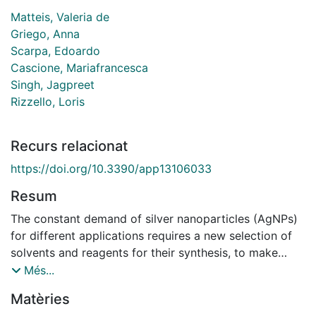
Matteis, Valeria de
Griego, Anna
Scarpa, Edoardo
Cascione, Mariafrancesca
Singh, Jagpreet
Rizzello, Loris
Recurs relacionat
https://doi.org/10.3390/app13106033
Resum
The constant demand of silver nanoparticles (AgNPs)
for different applications requires a new selection of
solvents and reagents for their synthesis, to make
them less toxic to living organisms and the
Més...
environment. Among the alternative technologies that
Matèries
can be used to exclude the use of toxic products,