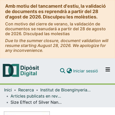
Amb motiu del tancament d'estiu, la validació
de documents es reprendrà a partir del 28
d'agost de 2026. Disculpeu les molèsties.
Con motivo del cierre de verano, la validación de
documentos se reanudará a partir del 28 de agosto
de 2026. Disculpad las molestias
Due to the summer closure, document validation will
resume starting August 28, 2026. We apologize for
any inconvenience.
(current)
Iniciar sessió
Comunitats i col·leccions
Inici
Recerca
Institut de Bioenginyeria de Catalunya (IBEC)
Navega per tot el DD
Articles publicats en revistes (Institut de Bioenginyeria de Catalunya (IBEC))
Com publicar
Size Effect of Silver Nanoparticles Derived from Olive Mill Wastewater in THP-1 Cell Lines
Contacte