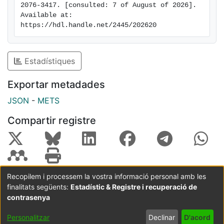
2076-3417. [consulted: 7 of August of 2026]. 
vivo for therapeutic purpose could be significant.
Available at: 
https://hdl.handle.net/2445/202620
Estadístiques
Exportar metadades
JSON
-
METS
Compartir registre
Recopilem i processem la vostra informació personal amb les
finalitats següents:
Estadístic & Registre i recuperació de
Coordinació:
CRAI UB
Avís legal
Metadades
contrasenya
subjectes a:
Configuració
Política de
Acord
Personalitzar
Declinar
D'acord
de cookies
privadesa
d'usuari