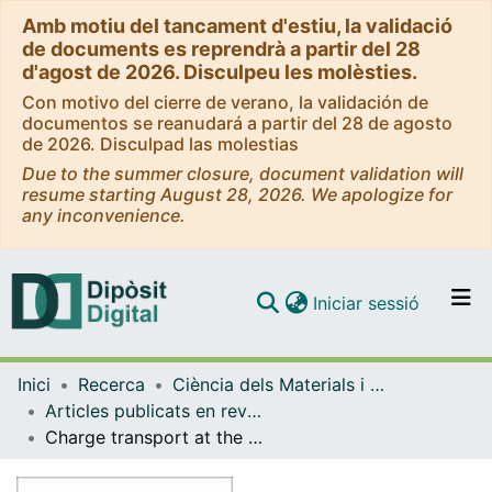
Amb motiu del tancament d'estiu, la validació
de documents es reprendrà a partir del 28
d'agost de 2026. Disculpeu les molèsties.
Con motivo del cierre de verano, la validación de
documentos se reanudará a partir del 28 de agosto
de 2026. Disculpad las molestias
Due to the summer closure, document validation will
resume starting August 28, 2026. We apologize for
any inconvenience.
(current)
Iniciar sessió
Comunitats i col·leccions
Inici
Recerca
Ciència dels Materials i Química Física
Navega per tot el DD
Articles publicats en revistes (Ciència dels Materials i Química Física)
Com publicar
Charge transport at the protein-electrode interface in the emerging field of biomolecular electronics
Contacte