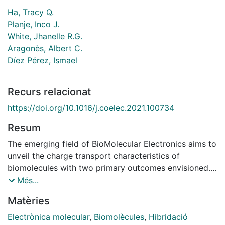
Ha, Tracy Q.
Planje, Inco J.
White, Jhanelle R.G.
Aragonès, Albert C.
Díez Pérez, Ismael
Recurs relacionat
https://doi.org/10.1016/j.coelec.2021.100734
Resum
The emerging field of BioMolecular Electronics aims to
unveil the charge transport characteristics of
biomolecules with two primary outcomes envisioned.
The first is to use nature's efficient charge transport
Més...
mechanisms as an inspiration to build the next
Matèries
generation of hybrid bioelectronic devices towards a
more sustainable, biocompatible and efficient
Electrònica molecular
,
Biomolècules
,
Hibridació