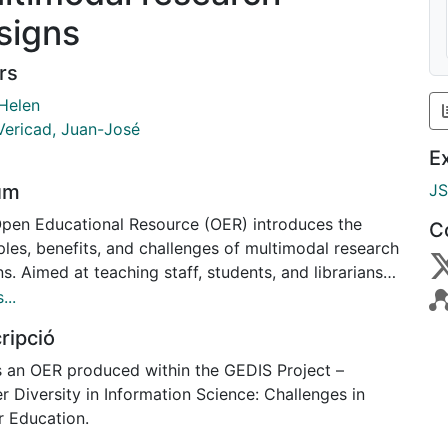
signs
rs
 Helen
Vericad, Juan-José
E
um
J
Open Educational Resource (OER) introduces the
C
ples, benefits, and challenges of multimodal research
s. Aimed at teaching staff, students, and librarians,
plains how to combine methods and modalities in a
...
 research study, with visual guidance on stages,
ripció
ations, and historical context. The resource forms
f the GEDIS project (Gender Diversity in Information
is an OER produced within the GEDIS Project –
e), which promotes inclusive, creative, and gender-
 Diversity in Information Science: Challenges in
 research methods in higher education. #GEDIS
r Education.