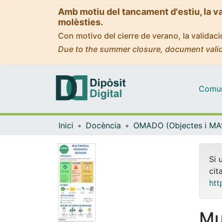
Amb motiu del tancament d'estiu, la v
molèsties.
Con motivo del cierre de verano, la valida
Due to the summer closure, document valid
Comuni
Inici
Docència
Si 
cit
htt
Mu