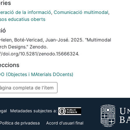
ries
eració de la informació
,
Comunicació multimodal
,
sos educatius oberts
ció
 Helen, Boté-Vericad, Juan-José. 2025. "Multimodal
rch Designs." Zenodo.
://doi.org/10.5281/zenodo.15666324.
leccions
 (Objectes i MAterials DOcents)
gina completa de l'ítem
egal
Metadades subjectes a:
Política de privadesa
Acord d'usuari final