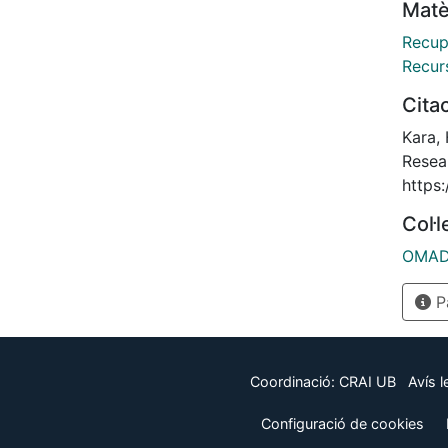
Matè
Recup
Recur
Cita
Kara,
Resea
https
Col·
OMADO
Pà
Coordinació:
CRAI UB
Avís l
Configuració de cookies