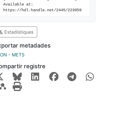
Available at: 
https://hdl.handle.net/2445/223959
Estadístiques
xportar metadades
SON
-
METS
ompartir registre