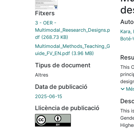
de
Fitxers
Auto
3 - OER -
Multimodal_Reesearch_Designs.p
Kara,
df
(268.73 KB)
Boté-
Multimodal_Methods_Teaching_G
uide_FV_EN.pdf
(3.96 MB)
Res
Tipus de document
This 
princi
Altres
design
Data de publicació
it ex
Més
single
2025-06-15
Desc
applic
Llicència de publicació
part o
This 
Scienc
Gender
aware
Highe