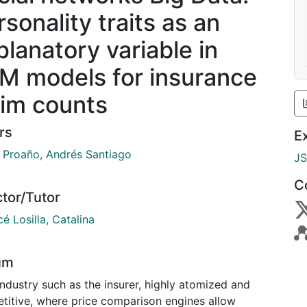
sonality traits as an
planatory variable in
M models for insurance
aim counts
rs
E
 Proaño, Andrés Santiago
J
C
ctor/Tutor
é Losilla, Catalina
um
industry such as the insurer, highly atomized and
titive, where price comparison engines allow