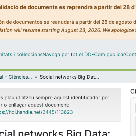
alidació de documents es reprendrà a partir del 28 d
ción de documentos se reanudará a partir del 28 de agosto 
ation will resume starting August 28, 2026. We apologize 
tats i col·leccions
Navega per tot el DD
Com publicar
Cont
Màster Oficial - Ciències Actuarials i Financeres (CAF)
Social networks Big Data: Personality traits as an explanatory variable in GLM models for insurance claim counts
Ci
us plau utilitzeu sempre aquest identificador per
ar o enllaçar aquest document:
ps://hdl.handle.net/2445/113623
cial networks Big Data: