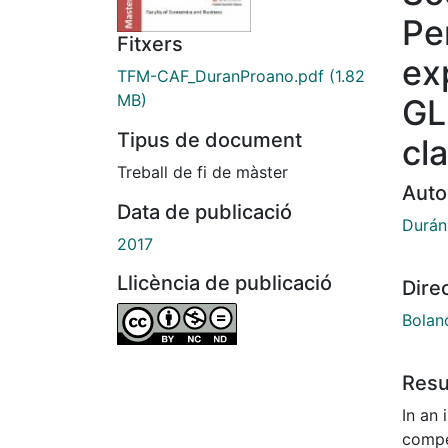
Per
Fitxers
ex
TFM-CAF_DuranProano.pdf
(1.82
MB)
GL
Tipus de document
cl
Treball de fi de màster
Auto
Data de publicació
Durán
2017
Llicència de publicació
Dire
Bolanc
Res
In an 
compe