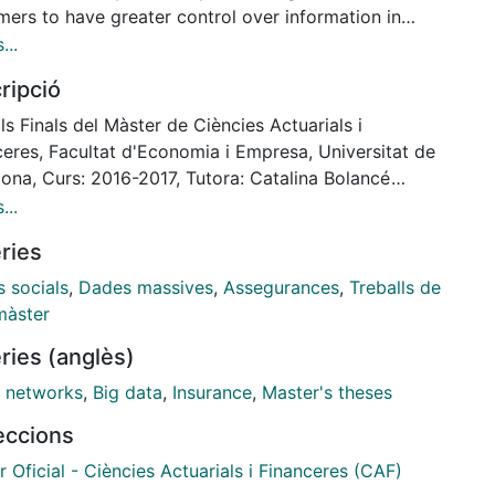
mers to have greater control over information in
ion-making; insurance companies are investing great
...
f their efforts to find new formulas that improve
ripció
er loyalty. In that sense, using Big Data generated
social networks such as Facebook, Twitter or
ls Finals del Màster de Ciències Actuarials i
be, to know the policyholder’s personality, can be
ceres, Facultat d'Economia i Empresa, Universitat de
as a strategy that allow companies to compete
lona, Curs: 2016-2017, Tutora: Catalina Bolancé
gh personalized service and more competitive
a
...
ms. In this study, I analyze the framework to
ries
uce personality as an explanatory variable in
alized Linear Models for claims count and try to
s socials
,
Dades massives
,
Assegurances
,
Treballs de
 out any empirical evidence of the relation between
màster
ality traits and insurance claims.
ries (anglès)
l networks
,
Big data
,
Insurance
,
Master's theses
leccions
 Oficial - Ciències Actuarials i Financeres (CAF)