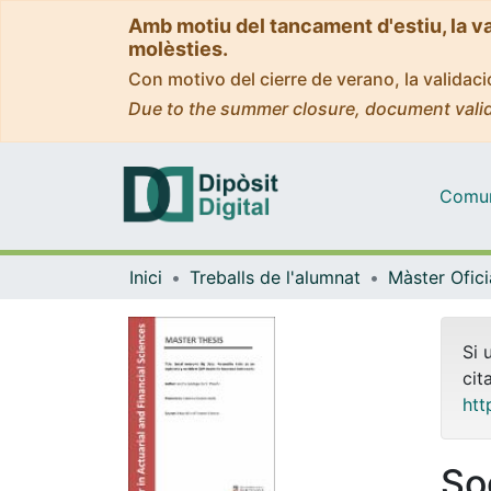
Amb motiu del tancament d'estiu, la v
molèsties.
Con motivo del cierre de verano, la valida
Due to the summer closure, document valid
Comuni
Inici
Treballs de l'alumnat
Si 
cit
htt
So