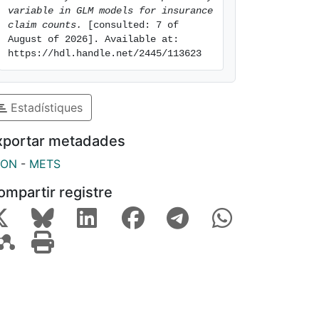
variable in GLM models for insurance 
claim counts.
 [consulted: 7 of 
August of 2026]. Available at: 
https://hdl.handle.net/2445/113623
Estadístiques
xportar metadades
SON
-
METS
ompartir registre