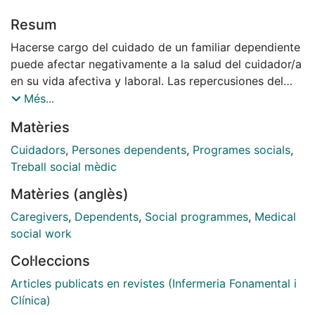
Resum
Hacerse cargo del cuidado de un familiar dependiente
puede afectar negativamente a la salud del cuidador/a
en su vida afectiva y laboral. Las repercusiones del
cuidado informal preocupan a las diferentes
Més...
administraciones y también a los profesionales
Matèries
sanitarios, quienes se proponen ofrecer el soporte
más adecuado a los cuidadores familiares, para que
Cuidadors
,
Persones dependents
,
Programes socials
,
puedan seguir desempeñando las actividades
Treball social mèdic
derivadas del
Matèries (anglès)
cuidado y a su vez minimicen el cansancio y la carga
que supone cuidar. Desde hace una década se ha
Caregivers
,
Dependents
,
Social programmes
,
Medical
venido acrecentando el interés por planificar y
social work
desarrollar programas de soporte, desde la iniciativa
Col·leccions
pública
y privada, dirigidos a cuidadores familiares. Los
Articles publicats en revistes (Infermeria Fonamental i
contenidos de estos programas son de diversa índole,
Clínica)