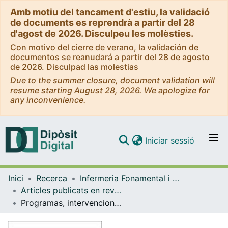
Amb motiu del tancament d'estiu, la validació
de documents es reprendrà a partir del 28
d'agost de 2026. Disculpeu les molèsties.
Con motivo del cierre de verano, la validación de
documentos se reanudará a partir del 28 de agosto
de 2026. Disculpad las molestias
Due to the summer closure, document validation will
resume starting August 28, 2026. We apologize for
any inconvenience.
(current)
Iniciar sessió
Comunitats i col·leccions
Inici
Recerca
Infermeria Fonamental i Clínica
Navega per tot el DD
Articles publicats en revistes (Infermeria Fonamental i Clínica)
Com publicar
Programas, intervenciones y redes informales en salud. Necesidad de convergencia entre los programas
Contacte