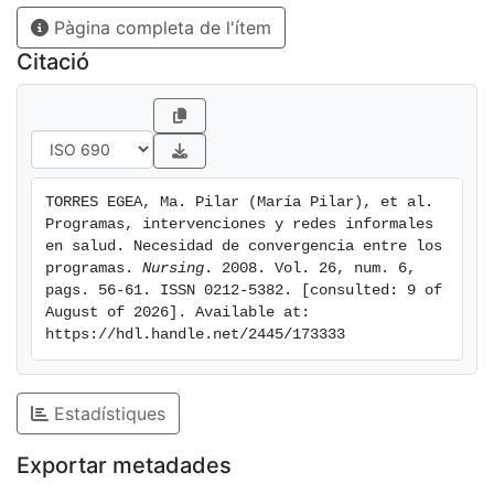
y ofrecen asesoramiento e información, apoyo
Pàgina completa de l'ítem
emocional, ayuda económica o descargas temporales
del cuidado de las personas dependientes. La
Citació
literatura científica revisada coincide en la importancia
y la necesidad de coordinación y complementariedad
que debe darse entre las redes informales y formales
en el soporte a los cuidadores de las personas
dependientes.
TORRES EGEA, Ma. Pilar (María Pilar), et al. 
Programas, intervenciones y redes informales 
en salud. Necesidad de convergencia entre los 
programas. 
Nursing
. 2008. Vol. 26, num. 6, 
pags. 56-61. ISSN 0212-5382. [consulted: 9 of 
August of 2026]. Available at: 
https://hdl.handle.net/2445/173333
Estadístiques
Exportar metadades