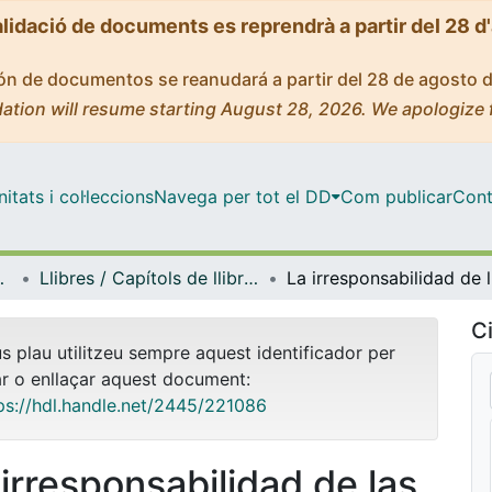
alidació de documents es reprendrà a partir del 28 d
ción de documentos se reanudará a partir del 28 de agosto 
ation will resume starting August 28, 2026. We apologize 
tats i col·leccions
Navega per tot el DD
Com publicar
Cont
i Relacions Internacional
Llibres / Capítols de llibre (Dret Penal i Criminologia, i Dret Internacional Públic i Relacions Internacionals)
La irr
Ci
us plau utilitzeu sempre aquest identificador per
ar o enllaçar aquest document:
ps://hdl.handle.net/2445/221086
 irresponsabilidad de las