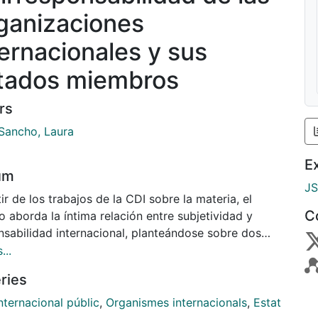
ganizaciones
ternacionales y sus
tados miembros
rs
 Sancho, Laura
E
um
J
ir de los trabajos de la CDI sobre la materia, el
C
o aborda la íntima relación entre subjetividad y
nsabilidad internacional, planteándose sobre dos
 de razonamiento. La primera se dedica al análisis
...
 normas relativas a la atribución de la
ries
nsabilidad a las organizaciones internacionales
nsabilidad por hechos internacionalmente ilícitos,
nternacional públic
,
Organismes internacionals
,
Estat
sabilidad objetiva y responsabilidad por el