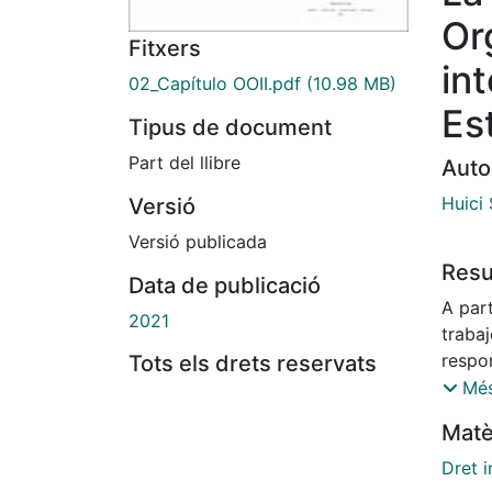
Or
Fitxers
in
02_Capítulo OOII.pdf
(10.98 MB)
Es
Tipus de document
Part del llibre
Auto
Huici
Versió
Versió publicada
Res
Data de publicació
A part
2021
trabaj
respo
Tots els drets reservats
líneas
Més
de las
Matè
respo
(respo
Dret i
respon