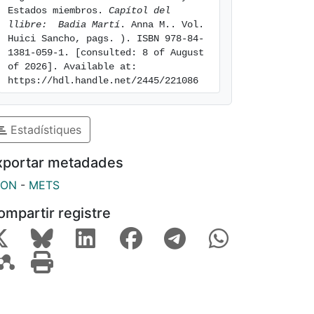
Estados miembros. 
Capítol del 
llibre:  Badia Martí
. Anna M.. Vol.  
Huici Sancho, pags. ). ISBN 978-84-
1381-059-1. [consulted: 8 of August 
of 2026]. Available at: 
https://hdl.handle.net/2445/221086
Estadístiques
xportar metadades
SON
-
METS
ompartir registre