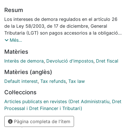
Resum
Los intereses de demora regulados en el artículo 26
de la Ley 58/2003, de 17 de diciembre, General
Tributaria (LGT) son pagos accesorios a la obligación
de satisfacer las cuotas tributarias que se originan, en
Més...
la generalidad de los casos, cuando se produce un
Matèries
retraso en el pago por parte de los obligados
tributarios respecto del final del plazo voluntario de
Interès de demora
,
Devolució d'impostos
,
Dret fiscal
pago previsto en la normativa
Matèries (anglès)
Default interest
,
Tax refunds
,
Tax law
Col·leccions
Articles publicats en revistes (Dret Administratiu, Dret
Processal i Dret Financer i Tributari)
Pàgina completa de l'ítem