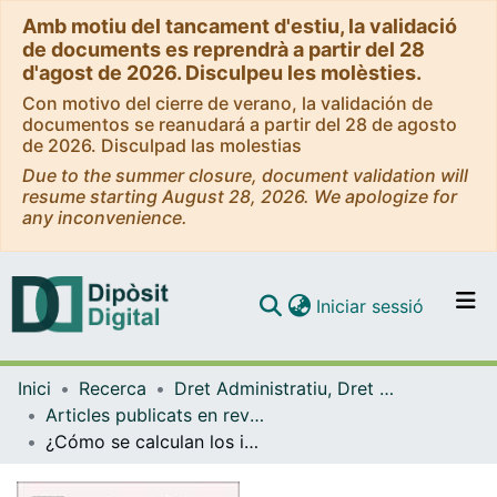
Amb motiu del tancament d'estiu, la validació
de documents es reprendrà a partir del 28
d'agost de 2026. Disculpeu les molèsties.
Con motivo del cierre de verano, la validación de
documentos se reanudará a partir del 28 de agosto
de 2026. Disculpad las molestias
Due to the summer closure, document validation will
resume starting August 28, 2026. We apologize for
any inconvenience.
(current)
Iniciar sessió
Comunitats i col·leccions
Inici
Recerca
Dret Administratiu, Dret Processal i Dret Financer i Tributari
Navega per tot el DD
Articles publicats en revistes (Dret Administratiu, Dret Processal i Dret Financer i Tributari)
Com publicar
¿Cómo se calculan los intereses de demora tributarios tras la anulación de la liquidación tributaria?
Contacte