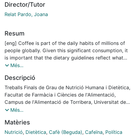
Director/Tutor
Relat Pardo, Joana
Resum
[eng] Coffee is part of the daily habits of millions of
people globally. Given this significant consumption, it
is important that the dietary guidelines reflect what
effects this consumption may have on people's health.
Més...
This review aims to examine the latest evidence
Descripció
regarding coffee consumption, consumers’ perception
of possible coffee health benefits, and the current
Treballs Finals de Grau de Nutrició Humana i Dietètica,
recommendations given in Food-Based Dietary
Facultat de Farmàcia i Ciències de l'Alimentació,
Guidelines (FBDG) to assess whether these are up to
Campus de l'Alimentació de Torribera, Universitat de
date and therefore, if coffee consumption should be
Barcelona. Curs: 2020-2021. Tutor: Joana Relat Pardo
Més...
encouraged in public health guidelines. Studies were
Matèries
obtained though the search in different databases.
Selection criteria were broad for the introductory
Nutrició
,
Dietètica
,
Cafè (Beguda)
,
Cafeïna
,
Política