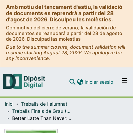
Amb motiu del tancament d'estiu, la validació
de documents es reprendrà a partir del 28
d'agost de 2026. Disculpeu les molèsties.
Con motivo del cierre de verano, la validación de
documentos se reanudará a partir del 28 de agosto
de 2026. Disculpad las molestias
Due to the summer closure, document validation will
resume starting August 28, 2026. We apologize for
any inconvenience.
(current)
Iniciar sessió
Comunitats i col·leccions
Inici
Treballs de l'alumnat
Navega per tot el DD
Treballs Finals de Grau (TFG) - Nutrició Humana i Dietètica
Com publicar
Better Latte Than Never: Should Coffee Consumption be Encouraged in Public Health Guidelines?
Contacte