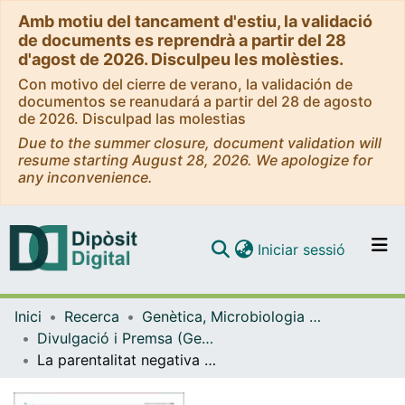
Amb motiu del tancament d'estiu, la validació
de documents es reprendrà a partir del 28
d'agost de 2026. Disculpeu les molèsties.
Con motivo del cierre de verano, la validación de
documentos se reanudará a partir del 28 de agosto
de 2026. Disculpad las molestias
Due to the summer closure, document validation will
resume starting August 28, 2026. We apologize for
any inconvenience.
(current)
Iniciar sessió
Comunitats i col·leccions
Inici
Recerca
Genètica, Microbiologia i Estadística
Navega per tot el DD
Divulgació i Premsa (Genètica, Microbiologia i Estadística)
Com publicar
La parentalitat negativa afavoreix els estats depressius dels fills a través de modificacions epigenètiques
Contacte