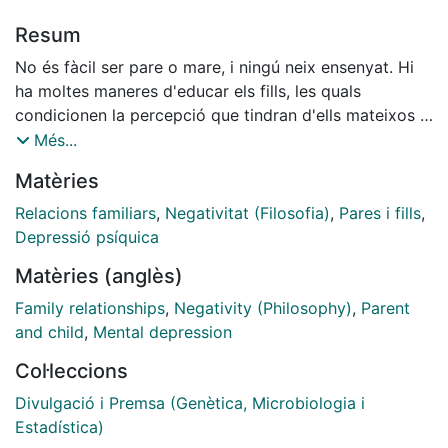
Resum
No és fàcil ser pare o mare, i ningú neix ensenyat. Hi
ha moltes maneres d'educar els fills, les quals
condicionen la percepció que tindran d'ells mateixos i
el caràcter que manifestaran quan siguin adults. I, en
Més...
conseqüència, influiran en la manera com viuran i en
Matèries
com es relacionaran amb el seu entorn. Des de la
psicologia s'identifiquen dos grans tipus de relació
Relacions familiars
,
Negativitat (Filosofia)
,
Pares i fills
,
paternofilial, l'anomenada parentalitat -o criança -
Depressió psíquica
positiva i la negativa. L'any 2006, un treball publicat al
Matèries (anglès)
Journal of Clinical Child & Adolescent Psychology va
demostrar que la parentalitat negativa incrementa
Family relationships
,
Negativity (Philosophy)
,
Parent
significativament la probabilitat que els infants
and child
,
Mental depression
desenvolupin estats depressius durant la seva vida.
Col·leccions
Elena L. Grigorenko i els seus col·laboradors de les
universitats de Houston i Arizona (EUA) i Sant
Divulgació i Premsa (Genètica, Microbiologia i
Petersburg (Rússia) han analitzat les causes
Estadística)