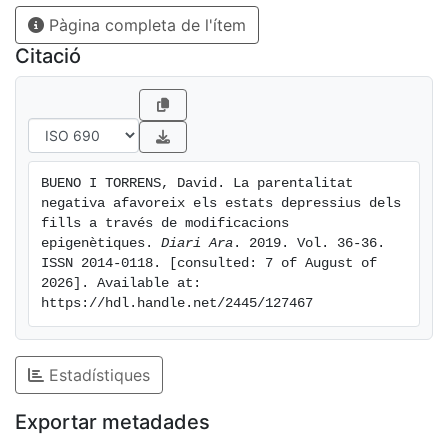
biològiques d'aquesta relació. Segons han publicat a
Pàgina completa de l'ítem
Developmental Psycobiology, el motiu rau en una sèrie
de modificacions epigenètiques que s'estableixen com
Citació
a conseqüència directa del tipus de relació
paternofilial, la qual, al seu torn, també depèn de
determinades modificacions epigenètiques presents en
els progenitors. En conjunt, aquests resultats
emfasitzen la importància cabdal d'aquesta etapa vital
BUENO I TORRENS, David. La parentalitat 
per al desenvolupament futur de les persones.
negativa afavoreix els estats depressius dels 
fills a través de modificacions 
epigenètiques. 
Diari Ara
. 2019. Vol. 36-36. 
ISSN 2014-0118. [consulted: 7 of August of 
2026]. Available at: 
https://hdl.handle.net/2445/127467
Estadístiques
Exportar metadades