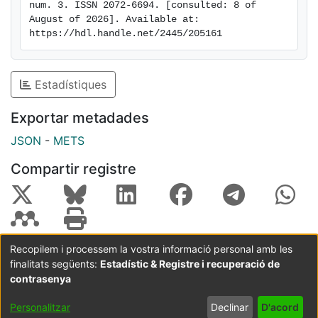
num. 3. ISSN 2072-6694. [consulted: 8 of 
August of 2026]. Available at: 
https://hdl.handle.net/2445/205161
Estadístiques
Exportar metadades
JSON
-
METS
Compartir registre
Recopilem i processem la vostra informació personal amb les
finalitats següents:
Estadístic & Registre i recuperació de
Coordinació:
CRAI UB
Avís legal
Metadades
subjectes a:
contrasenya
Configuració
Política de
Acord
Personalitzar
Declinar
D'acord
de cookies
privadesa
d'usuari