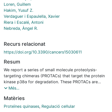
Loren, Guillem
Hakim, Yusuf Z.
Verdaguer i Espaulella, Xavier
Riera i Escalé, Antoni
Nebreda, Àngel R.
Recurs relacionat
https://doi.org/10.3390/cancers15030611
Resum
We report a series of small molecule proteolysis-
targeting chimeras (PROTACs) that target the protein
kinase p38α for degradation. These PROTACs are
based on a ligand of the VHL E3 ubiquitin ligase,
Més...
which is linked to an ATP competitive inhibitor of
Matèries
p38α. We provide evidence that these compounds can
induce the specific degradation of p38α, but not p38β
Proteïnes quinases
,
Regulació cel·lular
and other related kinases, at nanomolar