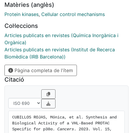
Matèries (anglès)
concentrations in several mammalian cell lines. We
also show that the p38α-specific PROTACs are soluble
Protein kinases
,
Cellular control mechanisms
in aqueous solutions and therefore suitable for their
Col·leccions
administration to mice. Systemic administration of the
PROTACs induces p38α degradation only in the liver,
Articles publicats en revistes (Química Inorgànica i
probably due to the PROTAC becoming inactivated in
Orgànica)
that organ, but upon local administration the PROTACs
Articles publicats en revistes (Institut de Recerca
induce p38α degradation in mammary tumors. Our
Biomèdica (IRB Barcelona))
compounds provide an alternative to traditional
Pàgina completa de l'ítem
chemical inhibitors for targeting p38α signaling in
cultured cells and in vivo.
Citació
CUBILLOS ROJAS, Mónica, et al. Synthesis and 
Biological Activity of a VHL-Based PROTAC 
Specific for p38α. 
Cancers
. 2023. Vol. 15, 