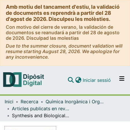
Amb motiu del tancament d'estiu, la validació
de documents es reprendrà a partir del 28
d'agost de 2026. Disculpeu les molèsties.
Con motivo del cierre de verano, la validación de
documentos se reanudará a partir del 28 de agosto
de 2026. Disculpad las molestias
Due to the summer closure, document validation will
resume starting August 28, 2026. We apologize for
any inconvenience.
(current)
Iniciar sessió
Comunitats i col·leccions
Inici
Recerca
Química Inorgànica i Orgànica
Navega per tot el DD
Articles publicats en revistes (Química Inorgànica i Orgànica)
Com publicar
Synthesis and Biological Activity of a VHL-Based PROTAC Specific for p38α
Contacte