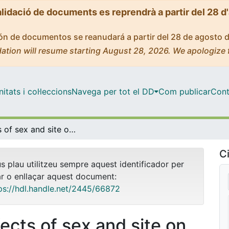
alidació de documents es reprendrà a partir del 28 d
ción de documentos se reanudará a partir del 28 de agosto 
ation will resume starting August 28, 2026. We apologize 
tats i col·leccions
Navega per tot el DD
Com publicar
Cont
Effects of sex and site on amino acid metabolism enzymes gene expression and activity in rat white adipose tissue (Raw Data)
Ci
us plau utilitzeu sempre aquest identificador per
ar o enllaçar aquest document:
ps://hdl.handle.net/2445/66872
fects of sex and site on