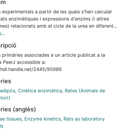
um
experimentals a partir de les quals s'han calculat
tats enzimàtiques i expressions d'enzims (i altres
nes) relacionats amb el cicle de la urea en diferents
tzacions (masses) de teixit adipós blanc de rates
...
es i femelles). Els arxius contenen les dades
ripció
mentals directes i els paràmetres de control i de
ncia, derivats dels animals, que han estat processats
primàries associades a un article publicat a la
la publicació. També inclouen algunes fases del
a PeerJ accessible a:
sament de les dades per assolir els resultats finals,
//hdl.handle.net/2445/95986
rma que el conjunt es pugui comprendre globalment.
ries
 adipós
,
Cinètica enzimàtica
,
Rates (Animals de
tori)
ries (anglès)
se tissues
,
Enzyme kinetics
,
Rats as laboratory
ls