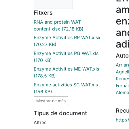
am
Fitxers
en
RNA and protein WAT
content.xlsx
(72.18 KB)
and
Enzyme Activities RP WAT.xlsx
ad
(70.27 KB)
Enzyme Activities PG WAT.xls
Auto
(170 KB)
Arriar
Enzyme Activities ME WAT.xls
Agnell
(178.5 KB)
Remes
Enzyme activities SC WAT.xls
Ferná
(156 KB)
Alema
Mostrar-ne més
Recu
Tipus de document
http:
Altres