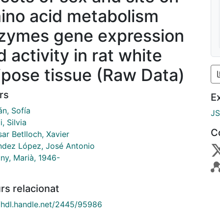
ino acid metabolism
zymes gene expression
 activity in rat white
ipose tissue (Raw Data)
rs
E
án, Sofía
J
i, Silvia
C
ar Betlloch, Xavier
ndez López, José Antonio
ny, Marià, 1946-
rs relacionat
//hdl.handle.net/2445/95986