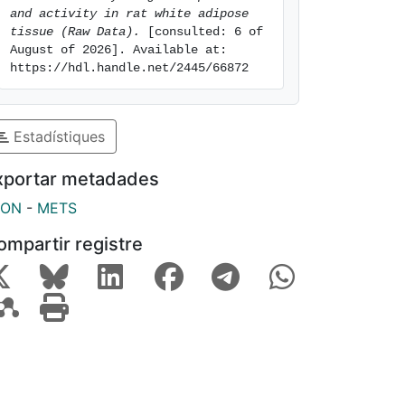
and activity in rat white adipose 
tissue (Raw Data).
 [consulted: 6 of 
August of 2026]. Available at: 
https://hdl.handle.net/2445/66872
Estadístiques
xportar metadades
SON
-
METS
ompartir registre