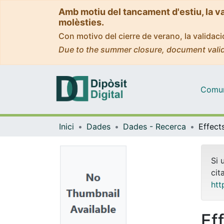
Amb motiu del tancament d'estiu, la v
molèsties.
Con motivo del cierre de verano, la valida
Due to the summer closure, document valid
Comuni
Inici
Dades
Dades - Recerca
Si 
cit
htt
Ef