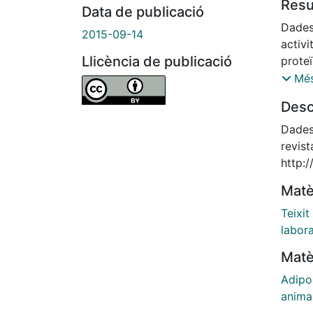
Res
Data de publicació
Dades 
2015-09-14
activi
Llicència de publicació
proteï
locali
Més
(mascl
Desc
experi
referè
Dades 
per a 
revist
proces
http:
de fo
Matè
Teixit
labora
Matè
Adipo
anima