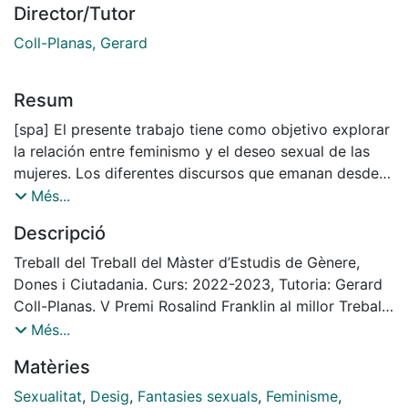
Director/Tutor
Coll-Planas, Gerard
Resum
[spa] El presente trabajo tiene como objetivo explorar
la relación entre feminismo y el deseo sexual de las
mujeres. Los diferentes discursos que emanan desde
los feminismos calan configurando formas de
Més...
relacionarse, explorar y vivir la sexualidad en las
Descripció
mujeres que a menudo pueden generar
contradicciones dada la falta de alineación con las
Treball del Treball del Màster d’Estudis de Gènere,
convicciones políticas. Así, mediante un total de cinco
Dones i Ciutadania. Curs: 2022-2023, Tutoria: Gerard
entrevistas a mujeres, pretendemos investigar sobre
Coll-Planas. V Premi Rosalind Franklin al millor Treball
las tensiones que presentan las fantasías políticamente
Final de Màster amb perspectiva de gènere de la
Més...
(in)correctas, el poder y el consentimiento en la
Universitat de Barcelona, curs 2022-2023. Menció
Matèries
sexualidad dentro del movimiento feminista.
honorífica.
[cat] El present treball té com a objectiu explorar la
Sexualitat
,
Desig
,
Fantasies sexuals
,
Feminisme
,