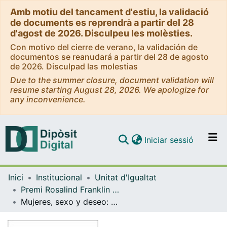
Amb motiu del tancament d'estiu, la validació
de documents es reprendrà a partir del 28
d'agost de 2026. Disculpeu les molèsties.
Con motivo del cierre de verano, la validación de
documentos se reanudará a partir del 28 de agosto
de 2026. Disculpad las molestias
Due to the summer closure, document validation will
resume starting August 28, 2026. We apologize for
any inconvenience.
(current)
Iniciar sessió
Comunitats i col·leccions
Inici
Institucional
Unitat d'Igualtat
Navega per tot el DD
Premi Rosalind Franklin al millor Treball Final de Màster amb perspectiva de gènere
Com publicar
Mujeres, sexo y deseo: divagando entre las formas de vivir la relación entre feminismo y deseo sexual
Contacte