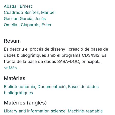
Abadal, Ernest
Cuadrado Benítez, Maribel
Gascón García, Jesús
Omella i Claparols, Ester
Resum
Es descriu el procés de disseny i creació de bases de
dades bibliogràfiques amb el programa CDS/ISIS. Es
tracta de la base de dades SABA-DOC, principal
producte del projecte Centres de Documentació i
Més...
Biblioteques de Sabadell en Xarxa. La base de dades
Matèries
conté referències bibliogràfiques dels fons
documentals de diverses entitats de Sabadell i els
Biblioteconomia
,
Documentació
,
Bases de dades
registres referits a Sabadell provinents de la base de
bibliogràfiques
dades del Servei d'Història Local de Catalunya, de la
Matèries (anglès)
UAB. Es comenten aspectes de l'estructura de la base
de dades, del seu manteniment i de la interfície de
Library and information science
,
Machine-readable