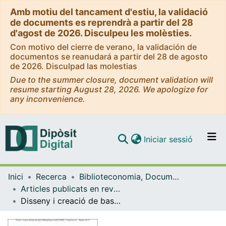
Amb motiu del tancament d'estiu, la validació
de documents es reprendrà a partir del 28
d'agost de 2026. Disculpeu les molèsties.
Con motivo del cierre de verano, la validación de
documentos se reanudará a partir del 28 de agosto
de 2026. Disculpad las molestias
Due to the summer closure, document validation will
resume starting August 28, 2026. We apologize for
any inconvenience.
(current)
Iniciar sessió
Comunitats i col·leccions
Inici
Recerca
Biblioteconomia, Documentació i Comunicació Audiovisual
Navega per tot el DD
Articles publicats en revistes (Biblioteconomia, Documentació i Comunicació Audiovisual)
Com publicar
Disseny i creació de bases de dades bibliogràfiques amb CDS/ISIS: l'experiència de SABA-DOC
Contacte