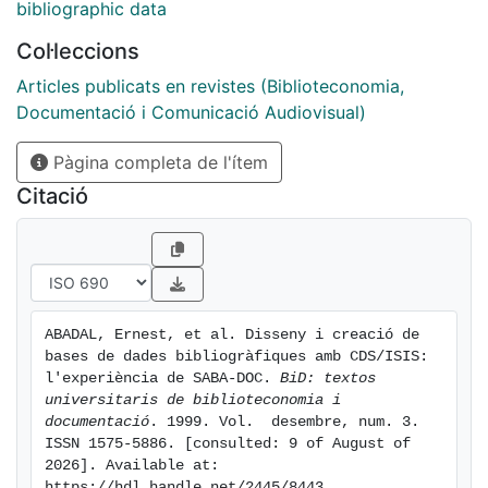
consulta des del web. S'hi inclou també una primera
bibliographic data
avaluació dels resultats obtinguts fins ara.
Col·leccions
Articles publicats en revistes (Biblioteconomia,
Documentació i Comunicació Audiovisual)
Pàgina completa de l'ítem
Citació
ABADAL, Ernest, et al. Disseny i creació de 
bases de dades bibliogràfiques amb CDS/ISIS: 
l'experiència de SABA-DOC. 
BiD: textos 
universitaris de biblioteconomia i 
documentació
. 1999. Vol.  desembre, num. 3. 
ISSN 1575-5886. [consulted: 9 of August of 
2026]. Available at: 
https://hdl.handle.net/2445/8443