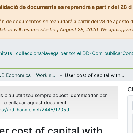
alidació de documents es reprendrà a partir del 28 d
ción de documentos se reanudará a partir del 28 de agosto 
ation will resume starting August 28, 2026. We apologize 
tats i col·leccions
Navega per tot el DD
Com publicar
Cont
UB Economics – Working Papers [ERE]
User cost of capital with delayed investment grants
Ci
us plau utilitzeu sempre aquest identificador per
ar o enllaçar aquest document:
ps://hdl.handle.net/2445/12059
er cost of capital with