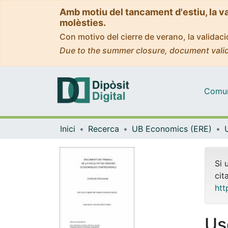
Amb motiu del tancament d'estiu, la v
molèsties.
Con motivo del cierre de verano, la valida
Due to the summer closure, document valid
Comuni
Inici
Recerca
UB Economics (ERE)
Si 
cit
htt
Us