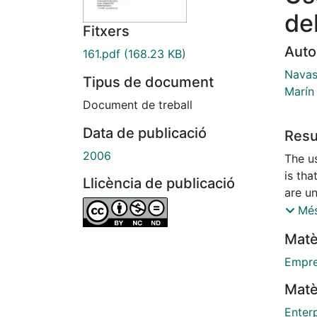
de
Fitxers
Auto
161.pdf
(168.23 KB)
Navas
Tipus de document
Marín
Document de treball
Data de publicació
Res
2006
The u
is that grant
Llicència de publicació
are un
shows 
Més
receiv
Matè
delays in 
of the
Empr
lead n
Matè
reduction in the inve
how bene
Enter