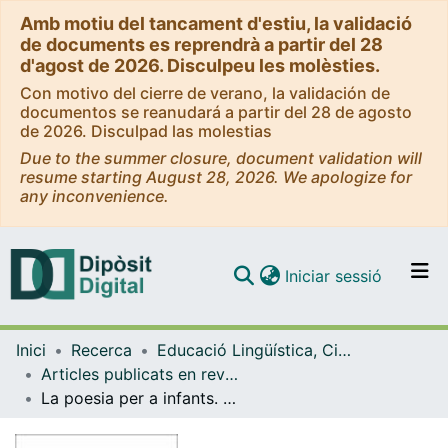
Amb motiu del tancament d'estiu, la validació
de documents es reprendrà a partir del 28
d'agost de 2026. Disculpeu les molèsties.
Con motivo del cierre de verano, la validación de
documentos se reanudará a partir del 28 de agosto
de 2026. Disculpad las molestias
Due to the summer closure, document validation will
resume starting August 28, 2026. We apologize for
any inconvenience.
(current)
Iniciar sessió
Comunitats i col·leccions
Inici
Recerca
Educació Lingüística, Científica i Matemàtica
Navega per tot el DD
Articles publicats en revistes (Educació Lingüística, Científica i Matemàtica)
Com publicar
La poesia per a infants. Estat de la qüestió en llengua catalana
Contacte