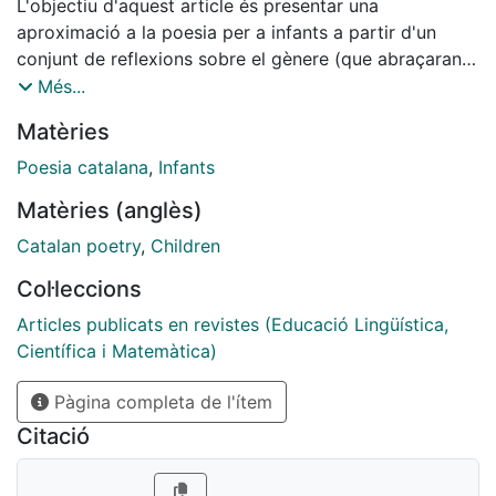
L'objectiu d'aquest article és presentar una
aproximació a la poesia per a infants a partir d'un
conjunt de reflexions sobre el gènere (que abraçaran
àmbits, funcions, suports i canals de difusió), d'una
Més...
proposta d'anàlisi ( on es tindrà en compte el context
Matèries
històric i cultural, els paratextos i el text poètic) i
d'una panoràmica de l'estat actual de la poesia per a
Poesia catalana
,
Infants
infants en llengua catalana. Al llarg d'aquest treball
Matèries (anglès)
mirarem d'aportar respostes a interrogants com de
què parlem quan ens referim a la poesia per a infants,
Catalan poetry
,
Children
com podem extreure dades de l'anàlisi de les obres de
Col·leccions
poesia, quins són els principals trets del panorama
actual d'aquesta poesia en llengua catalana.
Articles publicats en revistes (Educació Lingüística,
Científica i Matemàtica)
Pàgina completa de l'ítem
Citació