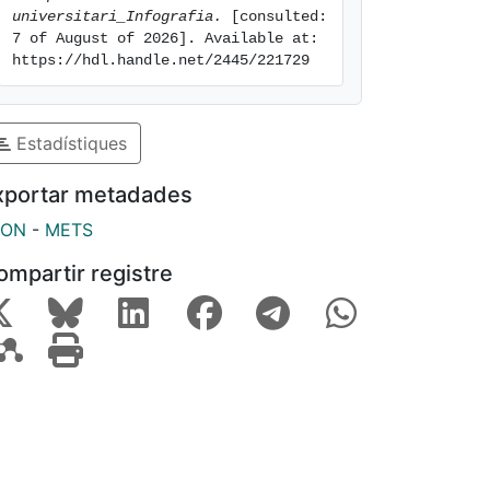
universitari_Infografia.
 [consulted: 
7 of August of 2026]. Available at: 
https://hdl.handle.net/2445/221729
Estadístiques
xportar metadades
SON
-
METS
ompartir registre