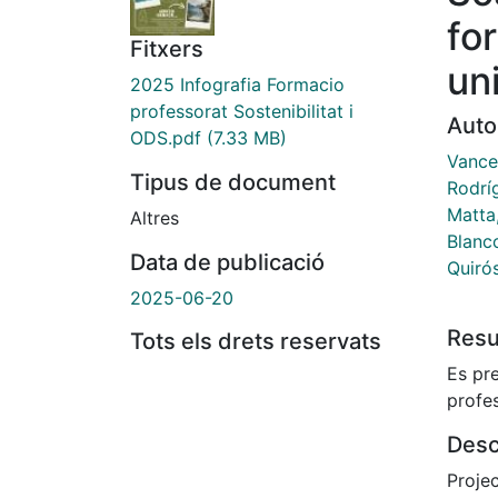
fo
Fitxers
uni
2025 Infografia Formacio
professorat Sostenibilitat i
Auto
ODS.pdf
(7.33 MB)
Vance
Tipus de document
Rodrí
Matta
Altres
Blanc
Data de publicació
Quiró
2025-06-20
Res
Tots els drets reservats
Es pre
profes
Desc
Projec