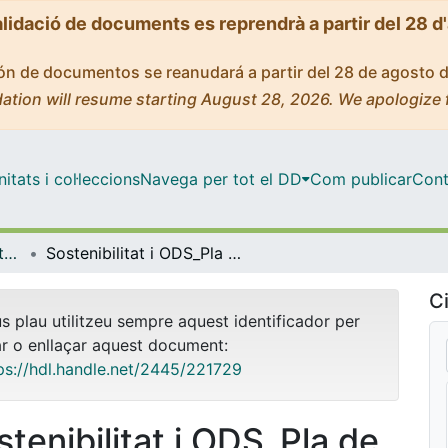
alidació de documents es reprendrà a partir del 28 d
ción de documentos se reanudará a partir del 28 de agosto 
ation will resume starting August 28, 2026. We apologize 
tats i col·leccions
Navega per tot el DD
Com publicar
Cont
OMADO (Objectes i MAterials DOcents)
Sostenibilitat i ODS_Pla de formació del professorat universitari_Infografia
Ci
us plau utilitzeu sempre aquest identificador per
ar o enllaçar aquest document:
ps://hdl.handle.net/2445/221729
stenibilitat i ODS_Pla de