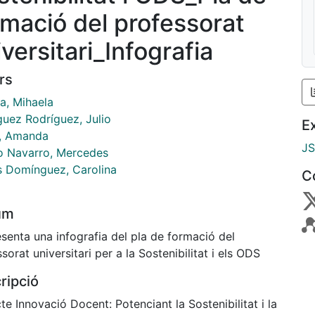
rmació del professorat
versitari_Infografia
rs
a, Mihaela
guez Rodríguez, Julio
E
, Amanda
J
o Navarro, Mercedes
s Domínguez, Carolina
C
um
senta una infografia del pla de formació del
sorat universitari per a la Sostenibilitat i els ODS
ripció
te Innovació Docent: Potenciant la Sostenibilitat i la