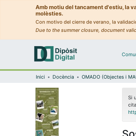
Amb motiu del tancament d'estiu, la v
molèsties.
Con motivo del cierre de verano, la valida
Due to the summer closure, document valid
Comuni
Inici
Docència
Si 
cit
htt
So